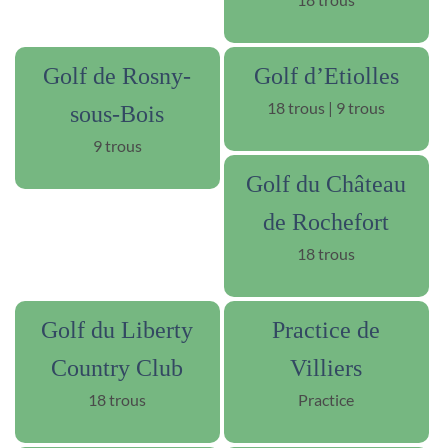
Golf de Rosny-
Golf d’Etiolles
18 trous | 9 trous
sous-Bois
9 trous
Golf du Château
de Rochefort
18 trous
Golf du Liberty
Practice de
Country Club
Villiers
18 trous
Practice