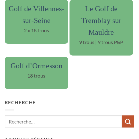
Golf de Villennes-
Le Golf de
sur-Seine
Tremblay sur
2 x 18 trous
Mauldre
9 trous | 9 trous P&P
Golf d’Ormesson
18 trous
RECHERCHE