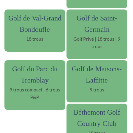
Golf de Val-Grand
Golf de Saint-
Bondoufle
Germain
18 trous
Golf Privé | 18 trous | 9
trous
Golf du Parc du
Golf de Maisons-
Tremblay
Laffitte
9 trous compact | 6 trous
9 trous
P&P
Béthemont Golf
Country Club
18 trous