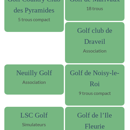
18 trous
des Pyramides
5 trous compact
Golf club de
Draveil
Association
Neuilly Golf
Golf de Noisy-le-
Association
Roi
9 trous compact
LSC Golf
Golf de l’Ile
Simulateurs
Fleurie