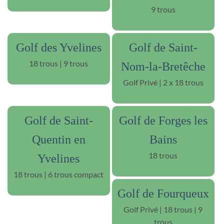
9 trous
Golf des Yvelines
Golf de Saint-
18 trous | 9 trous
Nom-la-Bretêche
Golf Privé | 2 x 18 trous
Golf de Saint-
Golf de Forges les
Quentin en
Bains
18 trous
Yvelines
18 trous | 6 trous compact
Golf de Fourqueux
Golf Privé | 18 trous | 9
trous