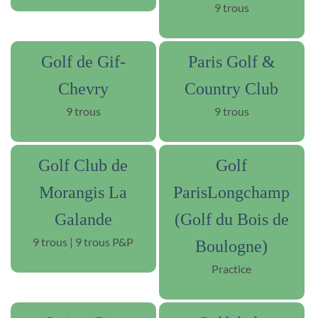
9 trous
Golf de Gif-
Paris Golf &
Chevry
Country Club
9 trous
9 trous
Golf Club de
Golf
Morangis La
ParisLongchamp
Galande
(Golf du Bois de
9 trous | 9 trous P&P
Boulogne)
Practice