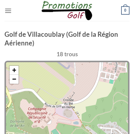
Passer
0
au
contenu
Golf de Villacoublay (Golf de la Région
Aérienne)
18 trous
+
−