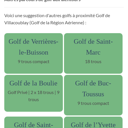
Voici une suggestion d'autres golfs à proximité Golf de
Villacoublay (Golf de la Région Aérienne) :
Golf de Verrières-
Golf de Saint-
le-Buisson
Marc
9 trous compact
18 trous
Golf de la Boulie
Golf de Buc-
Golf Privé | 2 x 18 trous | 9
Toussus
trous
9 trous compact
Golf de Saint-
Golf de l’Yvette