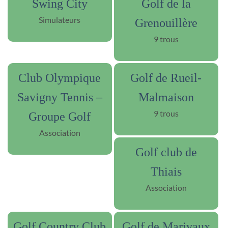
Swing City
Golf de la
Simulateurs
Grenouillère
9 trous
Club Olympique
Golf de Rueil-
Savigny Tennis –
Malmaison
9 trous
Groupe Golf
Association
Golf club de
Thiais
Association
Golf Country Club
Golf de Marivaux