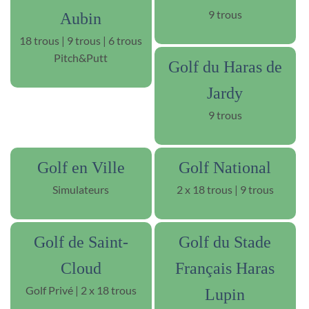
9 trous
Aubin
18 trous | 9 trous | 6 trous
Pitch&Putt
Golf du Haras de
Jardy
9 trous
Golf en Ville
Golf National
Simulateurs
2 x 18 trous | 9 trous
Golf de Saint-
Golf du Stade
Cloud
Français Haras
Golf Privé | 2 x 18 trous
Lupin