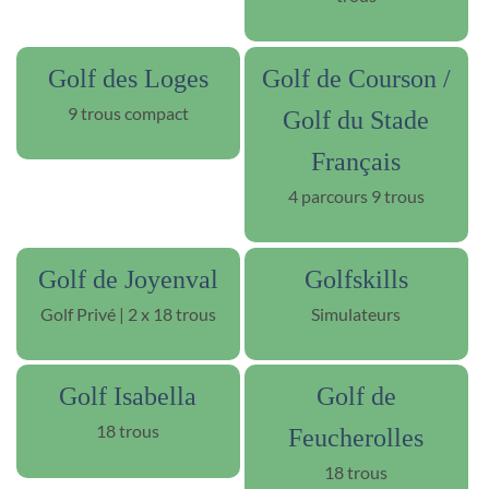
Golf des Loges
Golf de Courson /
9 trous compact
Golf du Stade
Français
4 parcours 9 trous
Golf de Joyenval
Golfskills
Golf Privé | 2 x 18 trous
Simulateurs
Golf Isabella
Golf de
18 trous
Feucherolles
18 trous