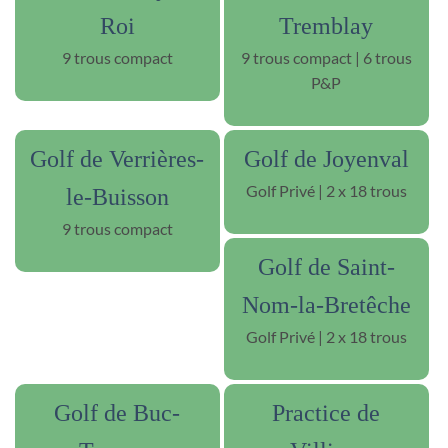
Roi
Tremblay
9 trous compact
9 trous compact | 6 trous
P&P
Golf de Verrières-
Golf de Joyenval
Golf Privé | 2 x 18 trous
le-Buisson
9 trous compact
Golf de Saint-
Nom-la-Bretêche
Golf Privé | 2 x 18 trous
Golf de Buc-
Practice de