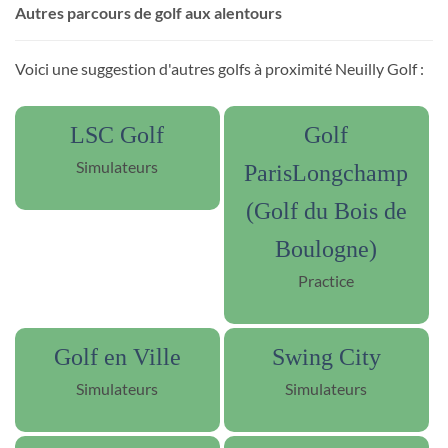
Autres parcours de golf aux alentours
Voici une suggestion d'autres golfs à proximité Neuilly Golf :
LSC Golf
Golf
Simulateurs
ParisLongchamp
(Golf du Bois de
Boulogne)
Practice
Golf en Ville
Swing City
Simulateurs
Simulateurs