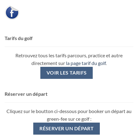
Tarifs du golf
Retrouvez tous les tarifs parcours, practice et autre
directement sur
la page tarif du golf
.
VOIR LES TARIFS
Réserver un départ
Cliquez sur le boutton ci-dessous pour booker un départ au
green-fee sur ce golf :
RÉSERVER UN DÉPART