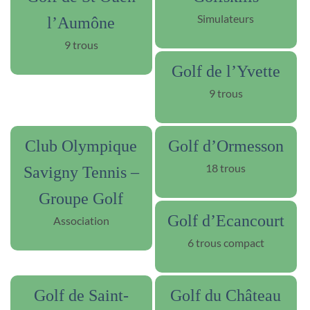
Simulateurs
l’Aumône
9 trous
Golf de l’Yvette
9 trous
Club Olympique
Golf d’Ormesson
18 trous
Savigny Tennis –
Groupe Golf
Golf d’Ecancourt
Association
6 trous compact
Golf de Saint-
Golf du Château