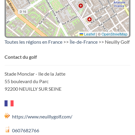
Leaflet
|
©
OpenStreetMap
Toutes les régions en France
>>
Île-de-France
>> Neuilly Golf
Contact du golf
Stade Monclar - Ile de la Jatte
55 boulevard du Parc
92200 NEUILLY SUR SEINE
https://www.neuillygolf.com/
0607682766