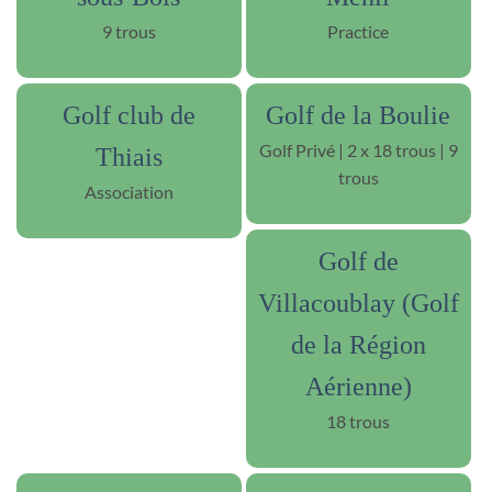
9 trous
Practice
Golf club de
Golf de la Boulie
Golf Privé | 2 x 18 trous | 9
Thiais
trous
Association
Golf de
Villacoublay (Golf
de la Région
Aérienne)
18 trous