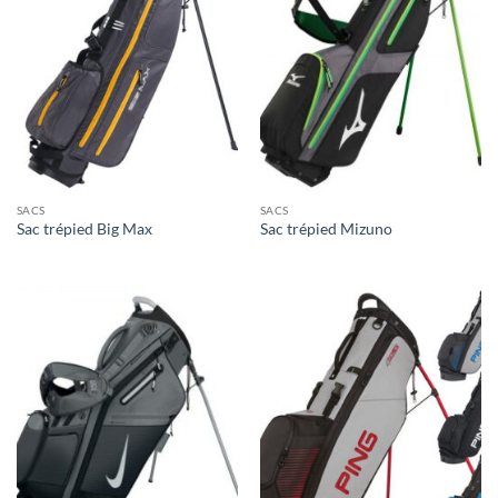
SACS
SACS
Sac trépied Big Max
Sac trépied Mizuno