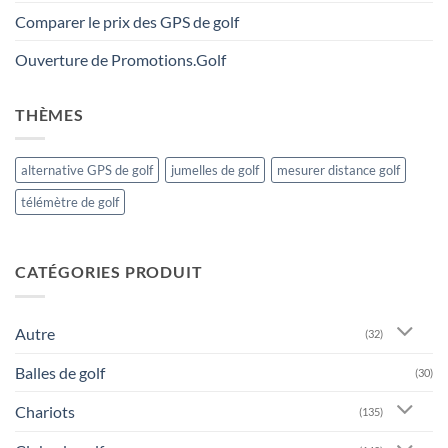
Comparer le prix des GPS de golf
Ouverture de Promotions.Golf
THÈMES
alternative GPS de golf
jumelles de golf
mesurer distance golf
télémètre de golf
CATÉGORIES PRODUIT
Autre
(32)
Balles de golf
(30)
Chariots
(135)