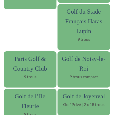
Golf du Stade
Français Haras
Lupin
9 trous
Paris Golf &
Golf de Noisy-le-
Country Club
Roi
9 trous
9 trous compact
Golf de l’Ile
Golf de Joyenval
Golf Privé | 2 x 18 trous
Fleurie
9 trous