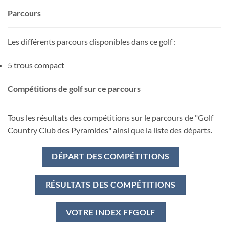
Parcours
Les différents parcours disponibles dans ce golf :
5 trous compact
Compétitions de golf sur ce parcours
Tous les résultats des compétitions sur le parcours de "Golf
Country Club des Pyramides" ainsi que la liste des départs.
DÉPART DES COMPÉTITIONS
RÉSULTATS DES COMPÉTITIONS
VOTRE INDEX FFGOLF