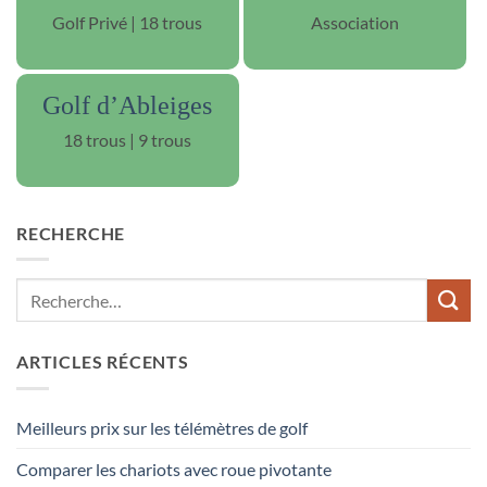
Golf Privé | 18 trous
Association
Golf d’Ableiges
18 trous | 9 trous
RECHERCHE
ARTICLES RÉCENTS
Meilleurs prix sur les télémètres de golf
Comparer les chariots avec roue pivotante