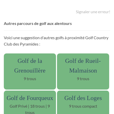
Signaler une erreur!
Autres parcours de golf aux alentours
Voici une suggestion d'autres golfs à proximité Golf Country
Club des Pyramides :
Golf de la
Golf de Rueil-
Grenouillère
Malmaison
9 trous
9 trous
Golf de Fourqueux
Golf des Loges
Golf Privé | 18 trous | 9
9 trous compact
trous