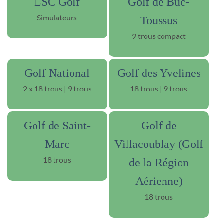
LSC Golf
Golf de Buc-
Simulateurs
Toussus
9 trous compact
Golf National
Golf des Yvelines
2 x 18 trous | 9 trous
18 trous | 9 trous
Golf de Saint-
Golf de
Marc
Villacoublay (Golf
18 trous
de la Région
Aérienne)
18 trous