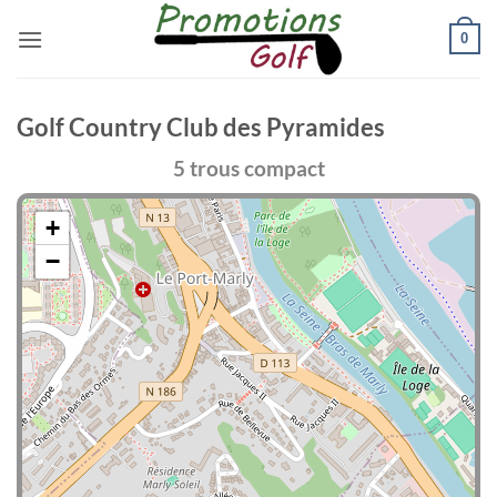
Passer
0
au
contenu
Golf Country Club des Pyramides
5 trous compact
+
−