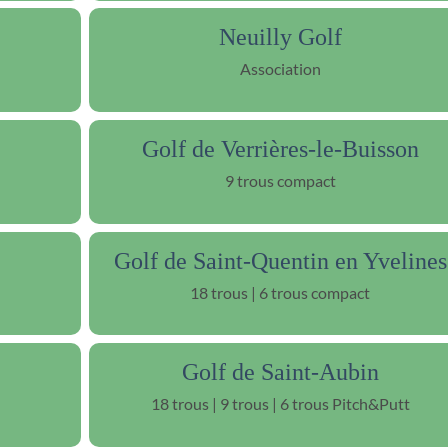
Neuilly Golf
Association
Golf de Verrières-le-Buisson
9 trous compact
Golf de Saint-Quentin en Yvelines
18 trous | 6 trous compact
Golf de Saint-Aubin
18 trous | 9 trous | 6 trous Pitch&Putt