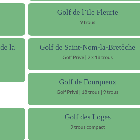
Golf de l’Ile Fleurie
9 trous
de la
Golf de Saint-Nom-la-Bretêche
Golf Privé | 2 x 18 trous
Golf de Fourqueux
Golf Privé | 18 trous | 9 trous
Golf des Loges
9 trous compact