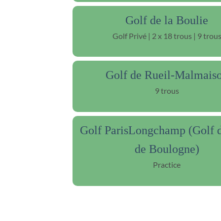
Golf de la Boulie
Golf Privé | 2 x 18 trous | 9 trou
Golf de Rueil-Malmais
9 trous
Golf ParisLongchamp (Golf 
de Boulogne)
Practice