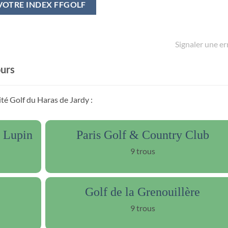
VOTRE INDEX FFGOLF
Signaler une er
ours
ité Golf du Haras de Jardy :
s Lupin
Paris Golf & Country Club
9 trous
Golf de la Grenouillère
9 trous