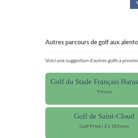
Autres parcours de golf aux alent
Voici une suggestion d'autres golfs à proxim
Golf du Stade Français Hara
9 trous
Golf de Saint-Cloud
Golf Privé | 2 x 18 trous