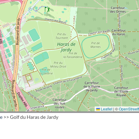
Leaflet
|
©
OpenStree
ce
>> Golf du Haras de Jardy