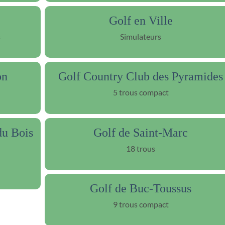
Golf en Ville
s
Simulateurs
on
Golf Country Club des Pyramides
5 trous compact
du Bois
Golf de Saint-Marc
18 trous
Golf de Buc-Toussus
9 trous compact