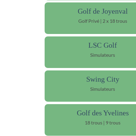
Golf de Joyenval
Golf Privé | 2 x 18 trous
LSC Golf
Simulateurs
Swing City
Simulateurs
Golf des Yvelines
18 trous | 9 trous