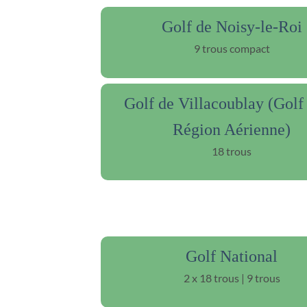
Golf de Noisy-le-Roi
9 trous compact
Golf de Villacoublay (Golf 
Région Aérienne)
18 trous
Golf National
2 x 18 trous | 9 trous