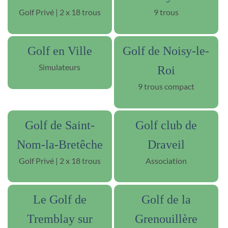
Golf Privé | 2 x 18 trous
9 trous
Golf en Ville
Golf de Noisy-le-
Simulateurs
Roi
9 trous compact
Golf de Saint-
Golf club de
Nom-la-Bretêche
Draveil
Golf Privé | 2 x 18 trous
Association
Le Golf de
Golf de la
Tremblay sur
Grenouillère