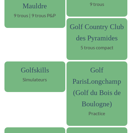
9 trous
Mauldre
9 trous | 9 trous P&P
Golf Country Club
des Pyramides
5 trous compact
Golfskills
Golf
Simulateurs
ParisLongchamp
(Golf du Bois de
Boulogne)
Practice