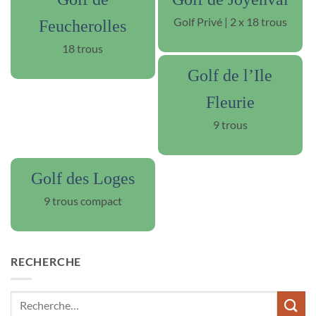
Golf Privé | 2 x 18 trous
Feucherolles
18 trous
Golf de l’Ile
Fleurie
9 trous
Golf des Loges
9 trous compact
RECHERCHE