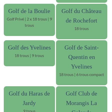
Golf de la Boulie
Golf du Château
Golf Privé | 2 x 18 trous | 9
de Rochefort
trous
18 trous
Golf des Yvelines
Golf de Saint-
18 trous | 9 trous
Quentin en
Yvelines
18 trous | 6 trous compact
Golf du Haras de
Golf Club de
Jardy
Morangis La
9 trous