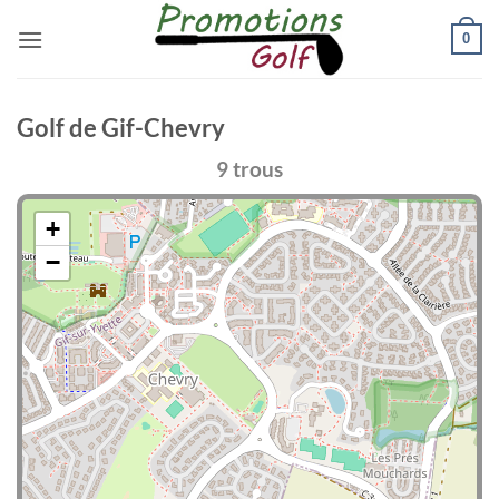
Passer
0
au
contenu
Golf de Gif-Chevry
9 trous
+
−