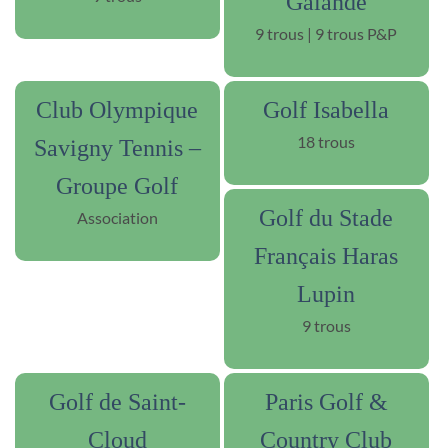
Galande
9 trous | 9 trous P&P
Club Olympique
Golf Isabella
18 trous
Savigny Tennis –
Groupe Golf
Golf du Stade
Association
Français Haras
Lupin
9 trous
Golf de Saint-
Paris Golf &
Cloud
Country Club