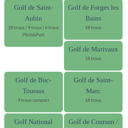
Golf de Saint-
Golf de Forges les
Aubin
Bains
18 trous | 9 trous | 6 trous
18 trous
Pitch&Putt
Golf de Marivaux
18 trous
Golf de Buc-
Golf de Saint-
Toussus
Marc
9 trous compact
18 trous
Golf National
Golf de Courson /