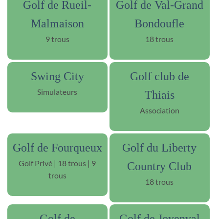
Golf de Rueil-
Golf de Val-Grand
Malmaison
Bondoufle
9 trous
18 trous
Swing City
Golf club de
Simulateurs
Thiais
Association
Golf de Fourqueux
Golf du Liberty
Golf Privé | 18 trous | 9
Country Club
trous
18 trous
Golf de
Golf de Joyenval