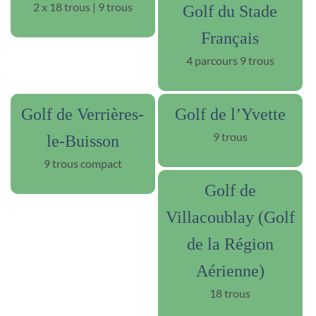
2 x 18 trous | 9 trous
Golf du Stade
Français
4 parcours 9 trous
Golf de Verrières-
Golf de l’Yvette
9 trous
le-Buisson
9 trous compact
Golf de
Villacoublay (Golf
de la Région
Aérienne)
18 trous