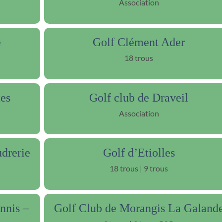
Association
e
Golf Clément Ader
18 trous
es
Golf club de Draveil
Association
udrerie
Golf d’Etiolles
18 trous | 9 trous
nnis –
Golf Club de Morangis La Galand