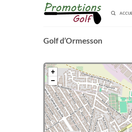
Passer
au
ACCUE
contenu
Golf d’Ormesson
+
−