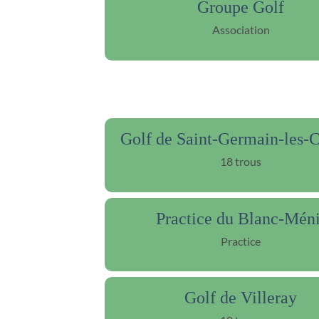
Groupe Golf
Association
Golf de Saint-Germain-les-C
18 trous
Practice du Blanc-Méni
Practice
Golf de Villeray