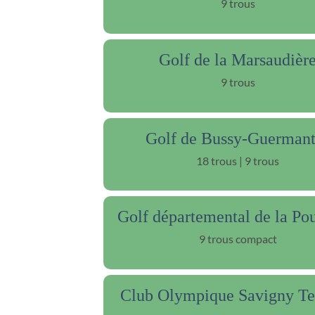
9 trous
Golf de la Marsaudièr
9 trous
Golf de Bussy-Guermant
18 trous | 9 trous
Golf départemental de la Po
9 trous compact
Club Olympique Savigny Te