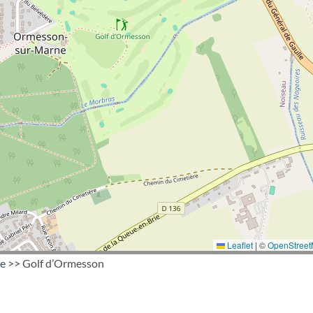
Leaflet
|
©
OpenStree
ce
>> Golf d’Ormesson