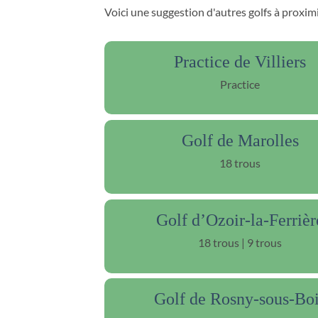
Voici une suggestion d'autres golfs à proxim
Practice de Villiers
Practice
Golf de Marolles
18 trous
Golf d’Ozoir-la-Ferrièr
18 trous | 9 trous
Golf de Rosny-sous-Bo