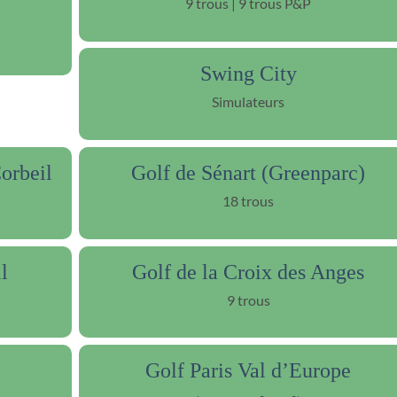
9 trous | 9 trous P&P
Swing City
Simulateurs
orbeil
Golf de Sénart (Greenparc)
18 trous
l
Golf de la Croix des Anges
9 trous
Golf Paris Val d’Europe