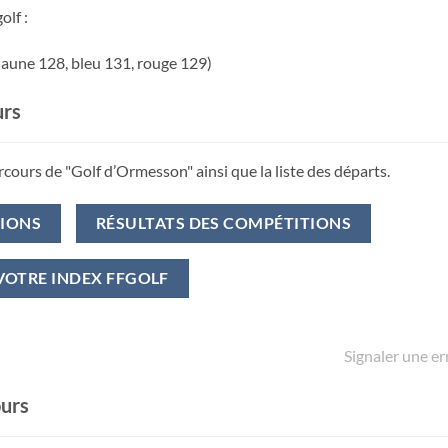
olf :
jaune 128, bleu 131, rouge 129)
urs
rcours de "Golf d’Ormesson" ainsi que la liste des départs.
TIONS
RÉSULTATS DES COMPÉTITIONS
VOTRE INDEX FFGOLF
Signaler une er
ours