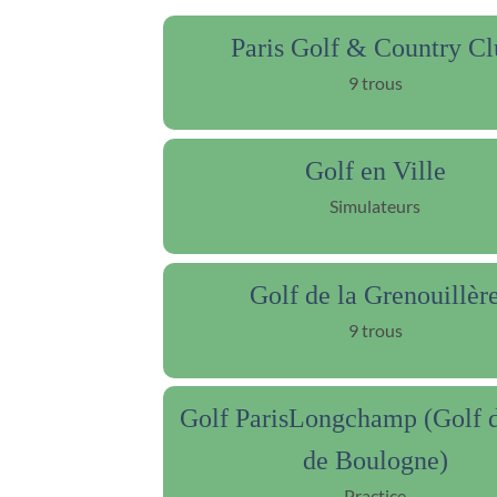
Paris Golf & Country Cl
9 trous
Golf en Ville
Simulateurs
Golf de la Grenouillèr
9 trous
Golf ParisLongchamp (Golf 
de Boulogne)
Practice