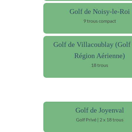
Golf de Noisy-le-Roi
9 trous compact
Golf de Villacoublay (Golf 
Région Aérienne)
18 trous
Golf de Joyenval
Golf Privé | 2 x 18 trous