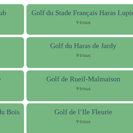
ub
Golf du Stade Français Haras Lupi
9 trous
Golf du Haras de Jardy
9 trous
e
Golf de Rueil-Malmaison
9 trous
du Bois
Golf de l’Ile Fleurie
9 trous