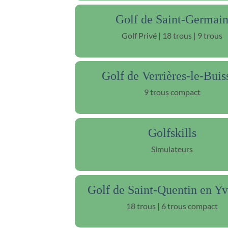
Golf de Saint-Germai
Golf Privé | 18 trous | 9 trous
Golf de Verrières-le-Buis
9 trous compact
Golfskills
Simulateurs
Golf de Saint-Quentin en Yv
18 trous | 6 trous compact