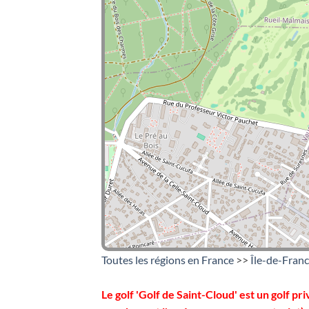
Toutes les régions en France
>>
Île-de-Fran
Le golf 'Golf de Saint-Cloud' est un golf p