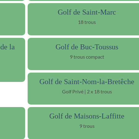
Golf de Saint-Marc
18 trous
de la
Golf de Buc-Toussus
9 trous compact
Golf de Saint-Nom-la-Bretêche
Golf Privé | 2 x 18 trous
Golf de Maisons-Laffitte
9 trous