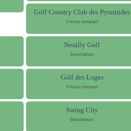
Golf Country Club des Pyramides
5 trous compact
Neuilly Golf
s
Association
Golf des Loges
9 trous compact
Swing City
Simulateurs