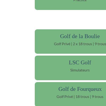
Golf de la Boulie
Golf Privé | 2 x 18 trous | 9 trou
LSC Golf
Simulateurs
Golf de Fourqueux
Golf Privé | 18 trous | 9 trous