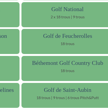
n
Golf National
2 x 18 trous | 9 trous
son
Golf de Feucherolles
18 trous
Béthemont Golf Country Club
18 trous
elines
Golf de Saint-Aubin
18 trous | 9 trous | 6 trous Pitch&Putt