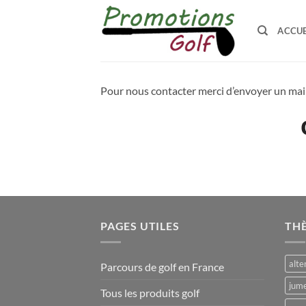
Passer
au
ACCUE
contenu
Pour nous contacter merci d’envoyer un mail 
PAGES UTILES
TH
alte
Parcours de golf en France
jume
Tous les produits golf