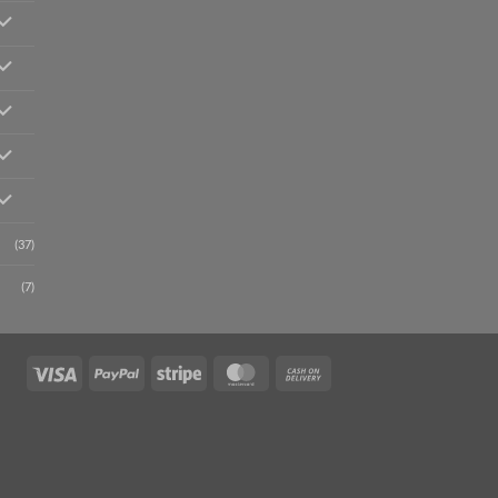
(37)
(7)
Visa
PayPal
Stripe
MasterCard
Cash
On
Delivery