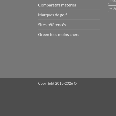
mesu
Comparatifs matériel
télé
Marques de golf
Sites référencés
Green fees moins chers
Copyright 2018-2026 ©