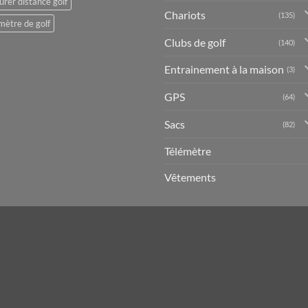
rer distance golf
Chariots
(135)
mètre de golf
Clubs de golf
(140)
Entrainement à la maison
(3)
GPS
(64)
Sacs
(82)
Télémètre
Vêtements