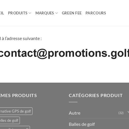
IL
PRODUITS
MARQUES
GREEN FEE
PARCOURS
à l’adresse suivante :
ÈMES PRODUITS
CATÉGORIES PRODUIT
rnative GPS de golf
Autre
(32)
lles de golf
Balles de golf