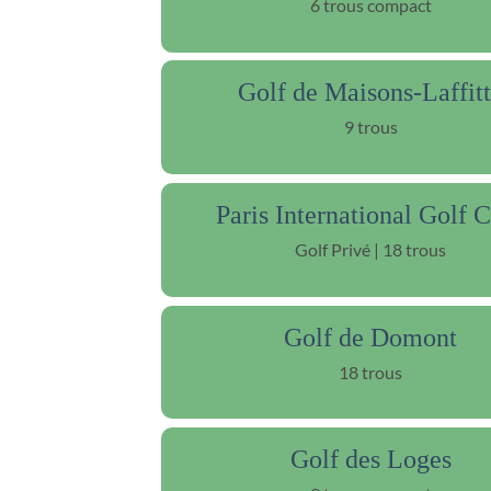
6 trous compact
Golf de Maisons-Laffit
9 trous
Paris International Golf 
Golf Privé | 18 trous
Golf de Domont
18 trous
Golf des Loges