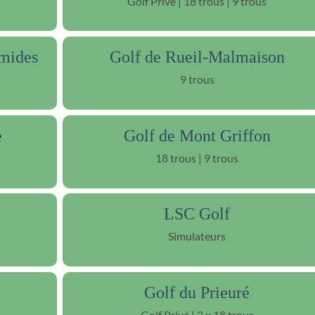
Golf Privé | 18 trous | 9 trous
amides
Golf de Rueil-Malmaison
9 trous
e
Golf de Mont Griffon
18 trous | 9 trous
LSC Golf
Simulateurs
Golf du Prieuré
Golf Privé | 2 x 18 trous