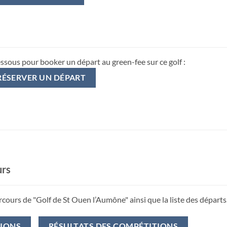
essous pour booker un départ au green-fee sur ce golf :
RÉSERVER UN DÉPART
urs
rcours de "Golf de St Ouen l’Aumône" ainsi que la liste des départs
TIONS
RÉSULTATS DES COMPÉTITIONS