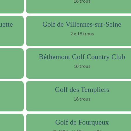
18 trous
uette
Golf de Villennes-sur-Seine
2 x 18 trous
Béthemont Golf Country Club
18 trous
Golf des Templiers
18 trous
Golf de Fourqueux