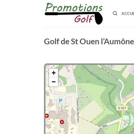
Passer
au
ACCUE
contenu
Golf de St Ouen l’Aumône
+
−