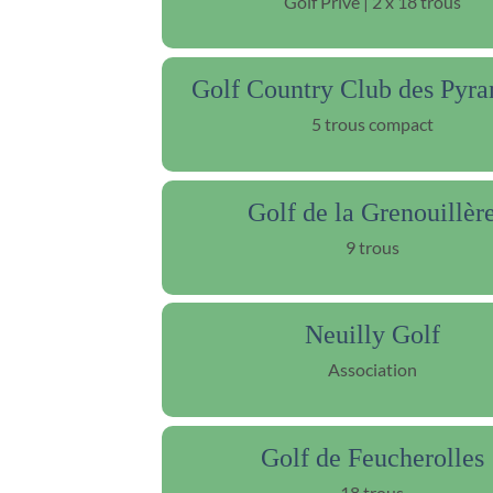
Golf Privé | 2 x 18 trous
Golf Country Club des Pyr
5 trous compact
Golf de la Grenouillèr
9 trous
Neuilly Golf
Association
Golf de Feucherolles
18 trous