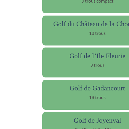
9 trous compact
Golf du Château de la Cho
18 trous
Golf de l’Ile Fleurie
9 trous
Golf de Gadancourt
18 trous
Golf de Joyenval