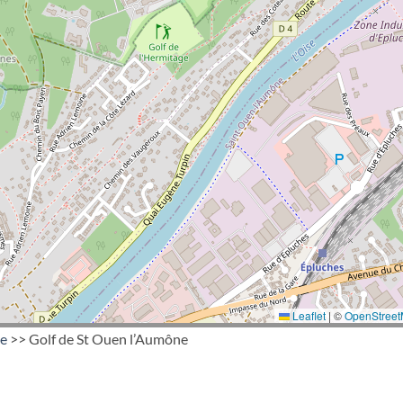
Leaflet
|
©
OpenStree
ce
>> Golf de St Ouen l’Aumône