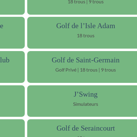
18 trous | 9 trous
te
Golf de l’Isle Adam
18 trous
Club
Golf de Saint-Germain
Golf Privé | 18 trous | 9 trous
J’Swing
Simulateurs
Golf de Seraincourt