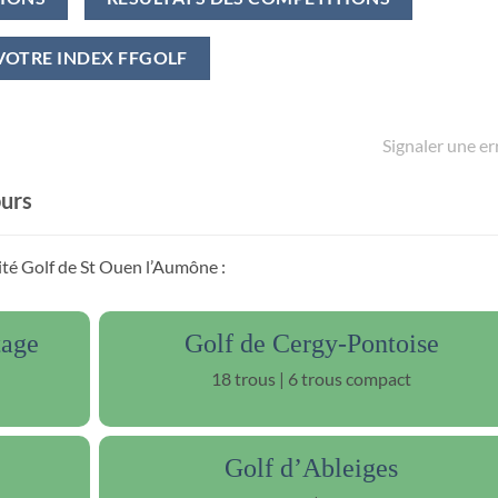
VOTRE INDEX FFGOLF
Signaler une er
ours
ité Golf de St Ouen l’Aumône :
tage
Golf de Cergy-Pontoise
18 trous | 6 trous compact
Golf d’Ableiges