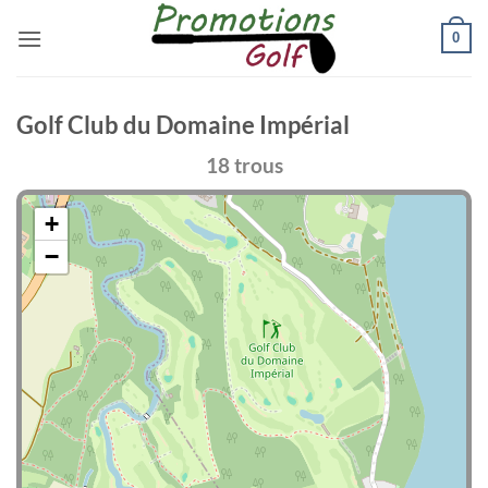
Passer
0
au
contenu
Golf Club du Domaine Impérial
18 trous
+
−