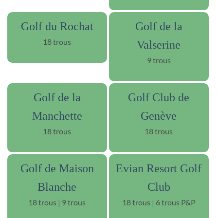
Golf du Rochat
Golf de la
18 trous
Valserine
9 trous
Golf de la
Golf Club de
Manchette
Genève
18 trous
18 trous
Golf de Maison
Evian Resort Golf
Blanche
Club
18 trous | 9 trous
18 trous | 6 trous P&P