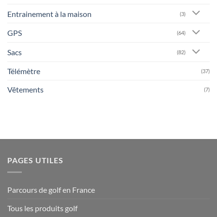
Entrainement à la maison
(3)
GPS
(64)
Sacs
(82)
Télémètre
(37)
Vêtements
(7)
PAGES UTILES
Parcours de golf en France
Tous les produits golf