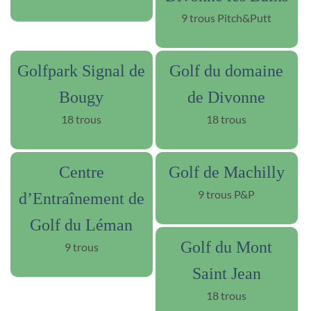
9 trous Pitch&Putt
Golfpark Signal de
Golf du domaine
Bougy
de Divonne
18 trous
18 trous
Centre
Golf de Machilly
9 trous P&P
d’Entraînement de
Golf du Léman
Golf du Mont
9 trous
Saint Jean
18 trous