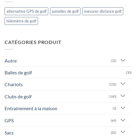
alternative GPS de golf
jumelles de golf
mesurer distance golf
télémètre de golf
CATÉGORIES PRODUIT
Autre
(32)
Balles de golf
(30)
Chariots
(135)
Clubs de golf
(140)
Entrainement à la maison
(3)
GPS
(64)
Sacs
(82)