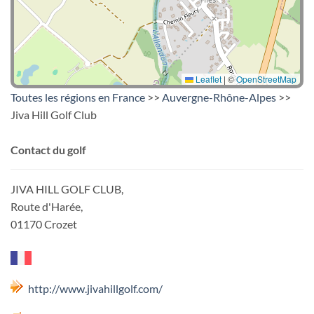
Leaflet
|
©
OpenStreetMap
Toutes les régions en France
>>
Auvergne-Rhône-Alpes
>>
Jiva Hill Golf Club
Contact du golf
JIVA HILL GOLF CLUB,
Route d'Harée,
01170 Crozet
http://www.jivahillgolf.com/