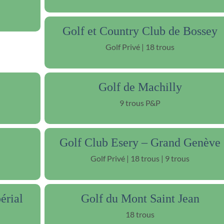
Golf et Country Club de Bossey
Golf Privé | 18 trous
Golf de Machilly
9 trous P&P
Golf Club Esery – Grand Genève
Golf Privé | 18 trous | 9 trous
érial
Golf du Mont Saint Jean
18 trous