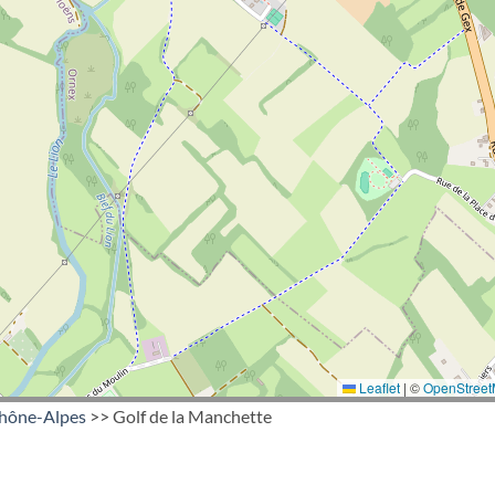
Leaflet
|
©
OpenStree
hône-Alpes
>> Golf de la Manchette