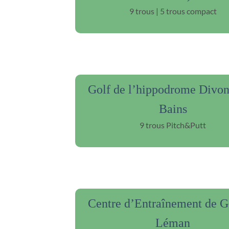
9 trous | 5 trous compact
Golf de l’hippodrome Divon
Bains
9 trous Pitch&Putt
Centre d’Entraînement de G
Léman