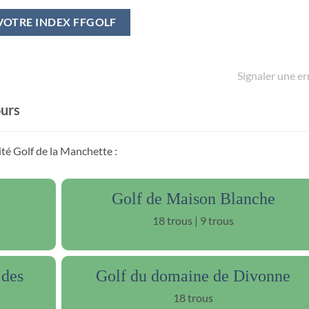
VOTRE INDEX FFGOLF
Signaler une er
ours
ité Golf de la Manchette :
Golf de Maison Blanche
18 trous | 9 trous
 des
Golf du domaine de Divonne
18 trous