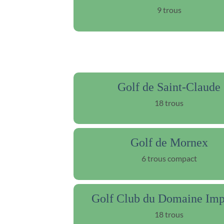
9 trous
Golf de Saint-Claude
18 trous
Golf de Mornex
6 trous compact
Golf Club du Domaine Imp
18 trous