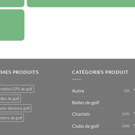
ÈMES PRODUITS
CATÉGORIES PRODUIT
rnative GPS de golf
Autre
(32)
lles de golf
Balles de golf
rer distance golf
Chariots
(135)
mètre de golf
Clubs de golf
(140)