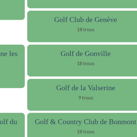
Golf Club de Genève
18 trous
ne les
Golf de Gonville
18 trous
Golf de la Valserine
9 trous
olf du
Golf & Country Club de Bonmont
18 trous