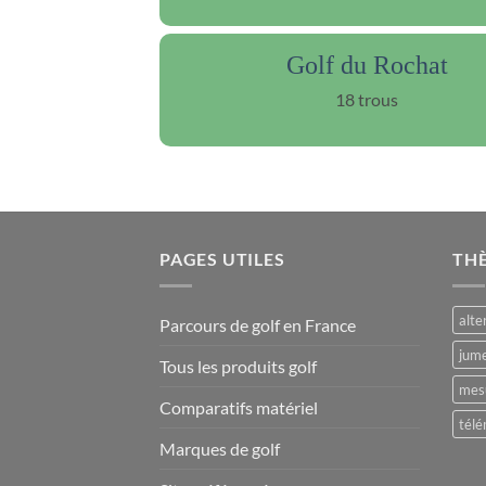
Golf du Rochat
18 trous
PAGES UTILES
TH
alte
Parcours de golf en France
jume
Tous les produits golf
mesu
Comparatifs matériel
télé
Marques de golf