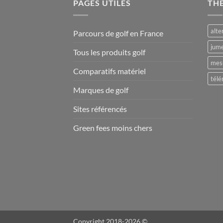
PAGES UTILES
TH
alte
Parcours de golf en France
jume
Tous les produits golf
mesu
Comparatifs matériel
télé
Marques de golf
Sites référencés
Green fees moins chers
Copyright 2018-2026 ©