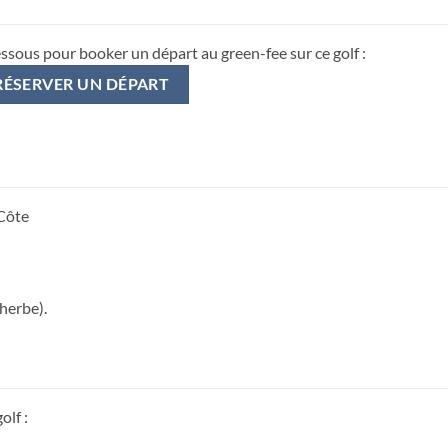
essous pour booker un départ au green-fee sur ce golf :
RÉSERVER UN DÉPART
 Côte
 herbe).
olf :