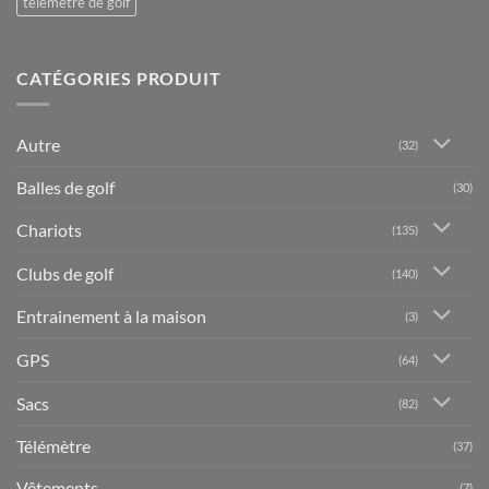
télémètre de golf
CATÉGORIES PRODUIT
Autre
(32)
Balles de golf
(30)
Chariots
(135)
Clubs de golf
(140)
Entrainement à la maison
(3)
GPS
(64)
Sacs
(82)
Télémètre
(37)
Vêtements
(7)