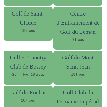
Golf de Saint-
Centre
Claude
d’Entraînement de
18 trous
Golf du Léman
9 trous
Golf et Country
Golf du Mont
Club de Bossey
Saint Jean
Golf Privé | 18 trous
18 trous
Golf du Rochat
Golf Club du
18 trous
Domaine Impérial