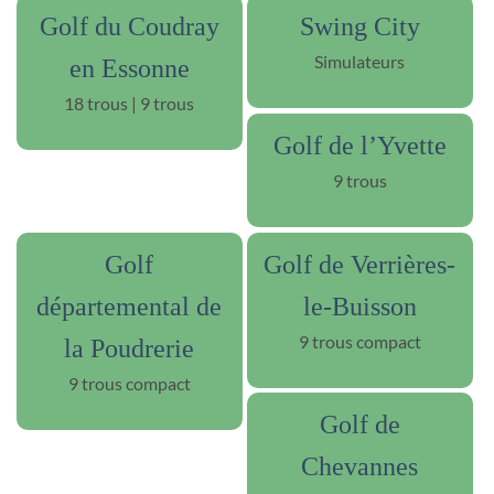
Golf du Coudray
Swing City
Simulateurs
en Essonne
18 trous | 9 trous
Golf de l’Yvette
9 trous
Golf
Golf de Verrières-
départemental de
le-Buisson
9 trous compact
la Poudrerie
9 trous compact
Golf de
Chevannes