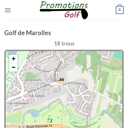
Passer
0
au
contenu
Golf de Marolles
18 trous
+
−