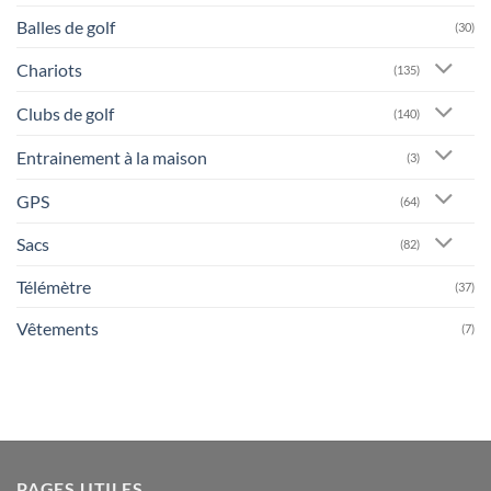
Balles de golf
(30)
Chariots
(135)
Clubs de golf
(140)
Entrainement à la maison
(3)
GPS
(64)
Sacs
(82)
Télémètre
(37)
Vêtements
(7)
PAGES UTILES