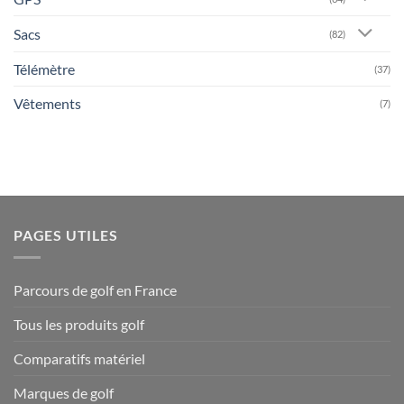
Sacs
(82)
Télémètre
(37)
Vêtements
(7)
PAGES UTILES
Parcours de golf en France
Tous les produits golf
Comparatifs matériel
Marques de golf