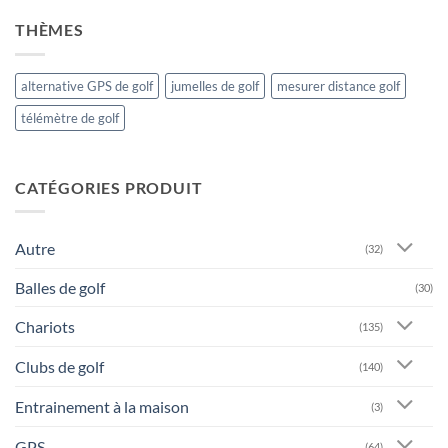
THÈMES
alternative GPS de golf
jumelles de golf
mesurer distance golf
télémètre de golf
CATÉGORIES PRODUIT
Autre
(32)
Balles de golf
(30)
Chariots
(135)
Clubs de golf
(140)
Entrainement à la maison
(3)
GPS
(64)