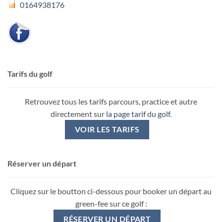
0164938176
Tarifs du golf
Retrouvez tous les tarifs parcours, practice et autre
directement sur
la page tarif du golf
.
VOIR LES TARIFS
Réserver un départ
Cliquez sur le boutton ci-dessous pour booker un départ au
green-fee sur ce golf :
RÉSERVER UN DÉPART