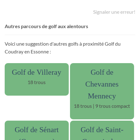
Signaler une erreur!
Autres parcours de golf aux alentours
Voici une suggestion d'autres golfs à proximité Golf du
Coudray en Essonne :
Golf de Villeray
Golf de
18 trous
Chevannes
Mennecy
18 trous | 9 trous compact
Golf de Sénart
Golf de Saint-