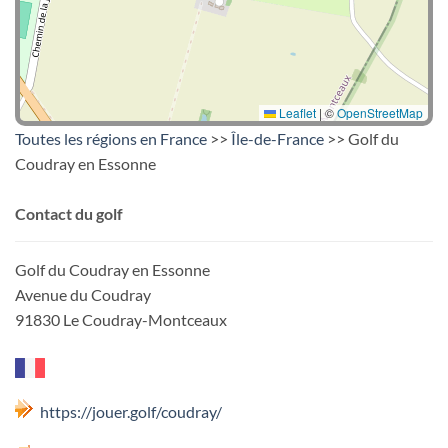
Leaflet
|
©
OpenStreetMap
Toutes les régions en France
>>
Île-de-France
>> Golf du
Coudray en Essonne
Contact du golf
Golf du Coudray en Essonne
Avenue du Coudray
91830 Le Coudray-Montceaux
https://jouer.golf/coudray/