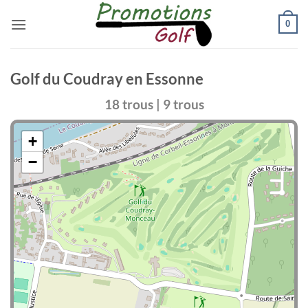
Passer
0
au
contenu
Golf du Coudray en Essonne
18 trous | 9 trous
+
−