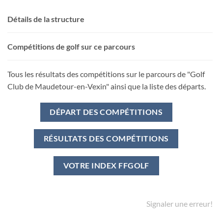
Détails de la structure
Compétitions de golf sur ce parcours
Tous les résultats des compétitions sur le parcours de "Golf
Club de Maudetour-en-Vexin" ainsi que la liste des départs.
DÉPART DES COMPÉTITIONS
RÉSULTATS DES COMPÉTITIONS
VOTRE INDEX FFGOLF
Signaler une erreur!