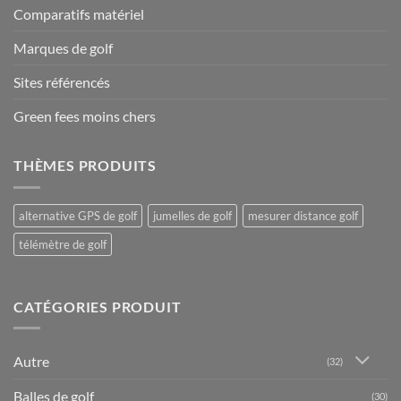
Comparatifs matériel
Marques de golf
Sites référencés
Green fees moins chers
THÈMES PRODUITS
alternative GPS de golf
jumelles de golf
mesurer distance golf
télémètre de golf
CATÉGORIES PRODUIT
Autre
(32)
Balles de golf
(30)