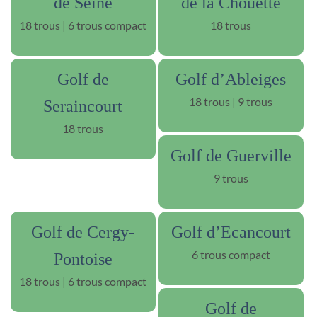
de Seine
de la Chouette
18 trous | 6 trous compact
18 trous
Golf de
Golf d’Ableiges
18 trous | 9 trous
Seraincourt
18 trous
Golf de Guerville
9 trous
Golf de Cergy-
Golf d’Ecancourt
6 trous compact
Pontoise
18 trous | 6 trous compact
Golf de