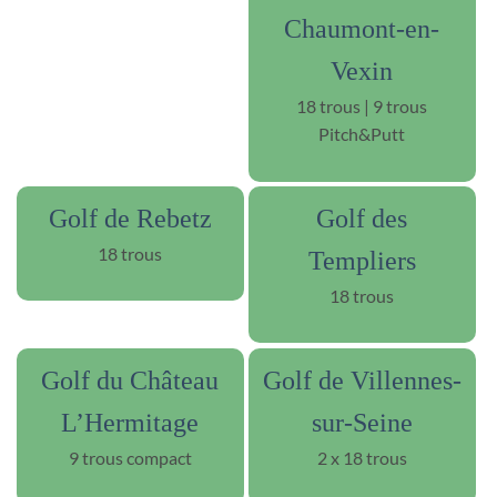
Chaumont-en-
Vexin
18 trous | 9 trous
Pitch&Putt
Golf de Rebetz
Golf des
18 trous
Templiers
18 trous
Golf du Château
Golf de Villennes-
L’Hermitage
sur-Seine
9 trous compact
2 x 18 trous