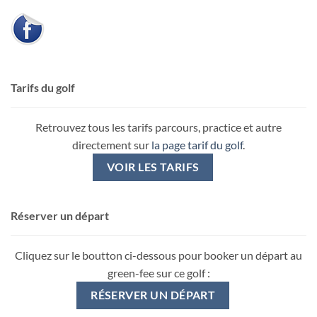
Tarifs du golf
Retrouvez tous les tarifs parcours, practice et autre
directement sur
la page tarif du golf
.
VOIR LES TARIFS
Réserver un départ
Cliquez sur le boutton ci-dessous pour booker un départ au
green-fee sur ce golf :
RÉSERVER UN DÉPART