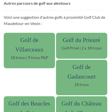
Autres parcours de golf aux alentours
Voici une suggestion d'autres golfs à proximité Golf Club de
Maudetour-en-Vexin :
Golf de
Golf du Prieuré
Golf Privé | 2 x 18 trous
Villarceaux
18 trous | 9 trous P&P
Golf de
Gadancourt
18 trous
Golf des Boucles
Golf du Château