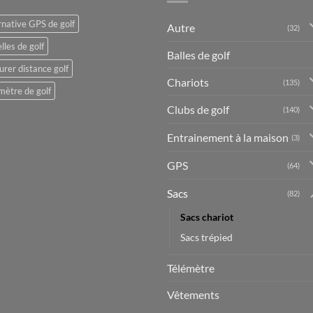
rnative GPS de golf
Autre
(32)
lles de golf
Balles de golf
rer distance golf
Chariots
(135)
mètre de golf
Clubs de golf
(140)
Entrainement à la maison
(3)
GPS
(64)
Sacs
(82)
Sacs chariot
Sacs trépied
Télémètre
Vêtements