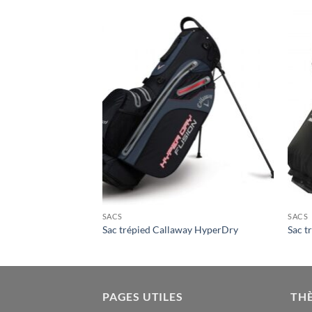
SACS
SACS
and
Sac trépied Callaway HyperDry
Sac t
PAGES UTILES
TH