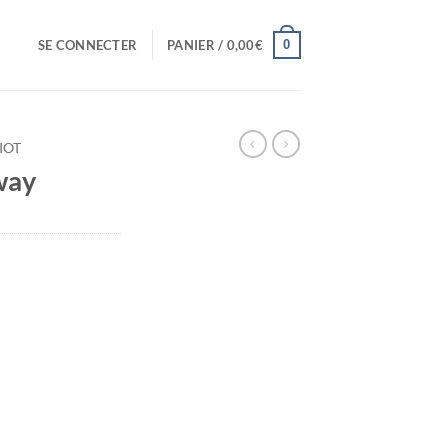
0
SE CONNECTER
PANIER /
0,00
€
IOT
way