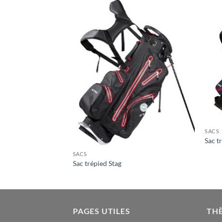
SACS
Sac t
SACS
ngton QO-14
Sac trépied Stag
PAGES UTILES
TH