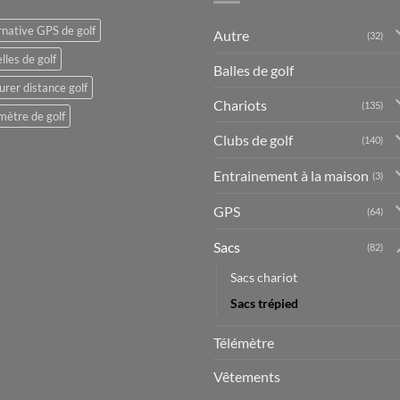
rnative GPS de golf
Autre
(32)
lles de golf
Balles de golf
rer distance golf
Chariots
(135)
mètre de golf
Clubs de golf
(140)
Entrainement à la maison
(3)
GPS
(64)
Sacs
(82)
Sacs chariot
Sacs trépied
Télémètre
Vêtements