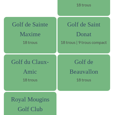
18 trous
Golf de Sainte
Golf de Saint
Maxime
Donat
18 trous
18 trous | 9 trous compact
Golf du Claux-
Golf de
Amic
Beauvallon
18 trous
18 trous
Royal Mougins
Golf Club