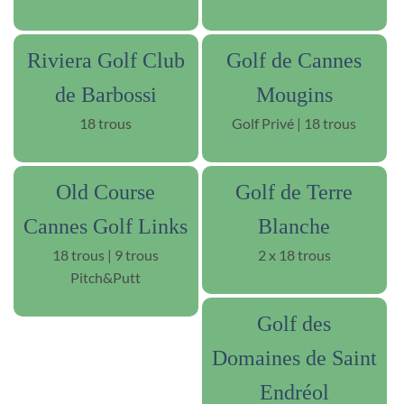
Riviera Golf Club
Golf de Cannes
de Barbossi
Mougins
18 trous
Golf Privé | 18 trous
Old Course
Golf de Terre
Cannes Golf Links
Blanche
18 trous | 9 trous
2 x 18 trous
Pitch&Putt
Golf des
Domaines de Saint
Endréol