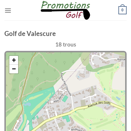
Passer
0
au
contenu
Golf de Valescure
18 trous
+
−