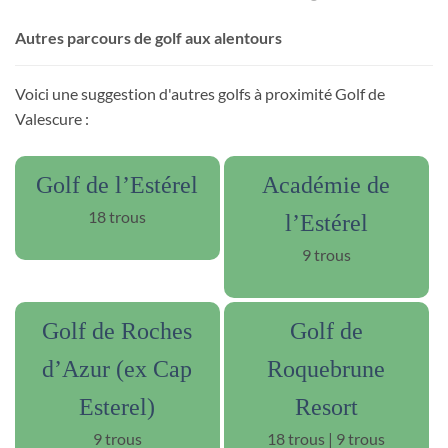
Autres parcours de golf aux alentours
Voici une suggestion d'autres golfs à proximité Golf de
Valescure :
Golf de l’Estérel
Académie de
18 trous
l’Estérel
9 trous
Golf de Roches
Golf de
d’Azur (ex Cap
Roquebrune
Esterel)
Resort
9 trous
18 trous | 9 trous