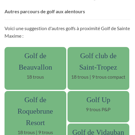
Autres parcours de golf aux alentours
Voici une suggestion d'autres golfs à proximité Golf de Sainte
Maxime :
Golf de
Golf club de
Beauvallon
Saint-Tropez
18 trous
18 trous | 9 trous compact
Golf de
Golf Up
9 trous P&P
Roquebrune
Resort
Golf de Vidauban
18 trous | 9 trous