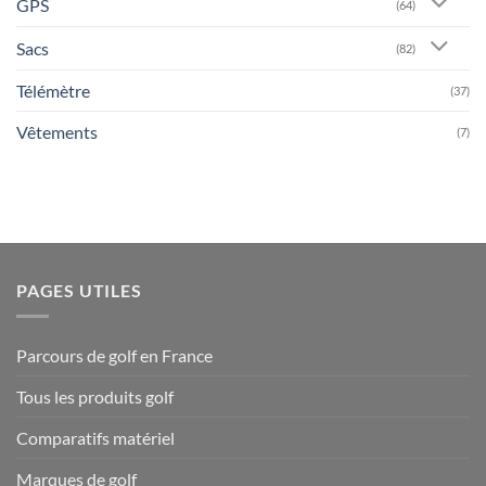
GPS
(64)
Sacs
(82)
Télémètre
(37)
Vêtements
(7)
PAGES UTILES
Parcours de golf en France
Tous les produits golf
Comparatifs matériel
Marques de golf