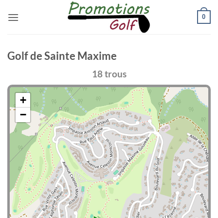
Passer
0
au
contenu
Golf de Sainte Maxime
18 trous
+
−