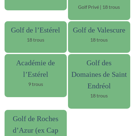
Golf Privé | 18 trous
Golf de l’Estérel
Golf de Valescure
18 trous
18 trous
Académie de
Golf des
l’Estérel
Domaines de Saint
9 trous
Endréol
18 trous
Golf de Roches
d’Azur (ex Cap