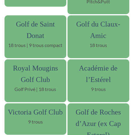
Pitch&Putt
Golf de Saint
Golf du Claux-
Donat
Amic
18 trous | 9 trous compact
18 trous
Royal Mougins
Académie de
Golf Club
l’Estérel
Golf Privé | 18 trous
9 trous
Victoria Golf Club
Golf de Roches
9 trous
d’Azur (ex Cap