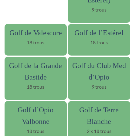
Esterel)
9 trous
Golf de Valescure
Golf de l’Estérel
18 trous
18 trous
Golf de la Grande
Golf du Club Med
Bastide
d’Opio
18 trous
9 trous
Golf d’Opio
Golf de Terre
Valbonne
Blanche
18 trous
2 x 18 trous