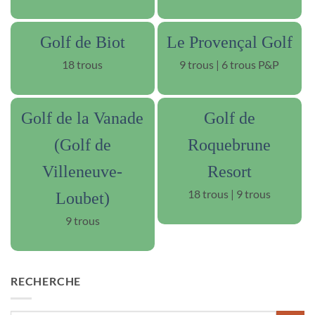
Golf de Biot
Le Provençal Golf
18 trous
9 trous | 6 trous P&P
Golf de la Vanade
Golf de
(Golf de
Roquebrune
Villeneuve-
Resort
18 trous | 9 trous
Loubet)
9 trous
RECHERCHE