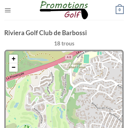
Passer
0
au
contenu
Riviera Golf Club de Barbossi
18 trous
+
−