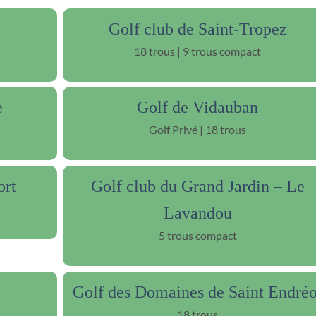
Golf club de Saint-Tropez
18 trous | 9 trous compact
e
Golf de Vidauban
Golf Privé | 18 trous
ort
Golf club du Grand Jardin – Le
Lavandou
5 trous compact
Golf des Domaines de Saint Endréo
18 trous