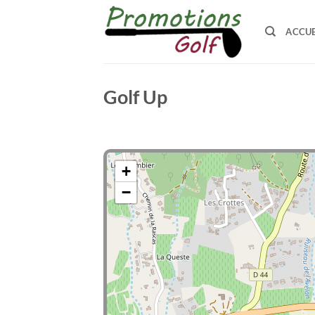
Passer
au
ACCUE
contenu
Golf Up
+
−