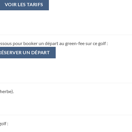
VOIR LES TARIFS
essous pour booker un départ au green-fee sur ce golf :
RÉSERVER UN DÉPART
 herbe).
olf :