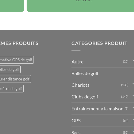
ÈMES PRODUITS
CATÉGORIES PRODUIT
rnative GPS de golf
Autre
(32)
lles de golf
Balles de golf
rer distance golf
Chariots
(135)
mètre de golf
Clubs de golf
(140)
Entrainement à la maison
(3)
GPS
(64)
Sacs
(82)