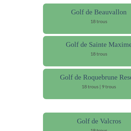
Golf de Beauvallon
18 trous
Golf de Sainte Maxim
18 trous
Golf de Roquebrune Res
18 trous | 9 trous
Golf de Valcros
18 trous