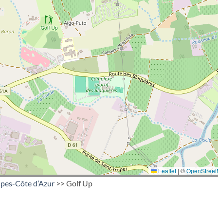
Leaflet
|
©
OpenStree
pes-Côte d’Azur
>> Golf Up