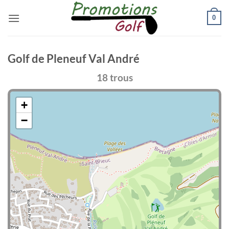
Passer
0
au
contenu
Golf de Pleneuf Val André
18 trous
+
−