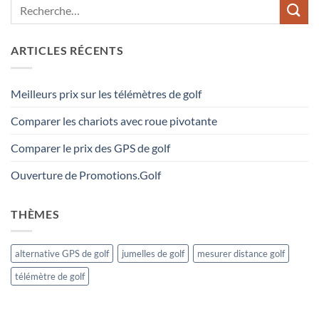
ARTICLES RÉCENTS
Meilleurs prix sur les télémètres de golf
Comparer les chariots avec roue pivotante
Comparer le prix des GPS de golf
Ouverture de Promotions.Golf
THÈMES
alternative GPS de golf
jumelles de golf
mesurer distance golf
télémètre de golf