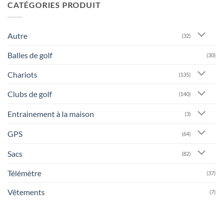
CATÉGORIES PRODUIT
Autre
(32)
Balles de golf
(30)
Chariots
(135)
Clubs de golf
(140)
Entrainement à la maison
(3)
GPS
(64)
Sacs
(82)
Télémètre
(37)
Vêtements
(7)