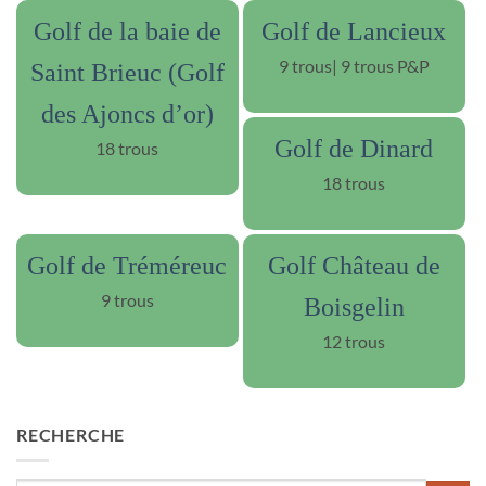
Golf de la baie de
Golf de Lancieux
9 trous| 9 trous P&P
Saint Brieuc (Golf
des Ajoncs d’or)
Golf de Dinard
18 trous
18 trous
Golf de Tréméreuc
Golf Château de
9 trous
Boisgelin
12 trous
RECHERCHE