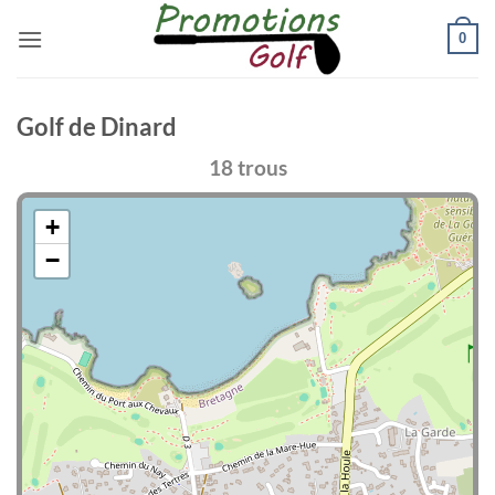
Passer
0
au
contenu
Golf de Dinard
18 trous
+
−