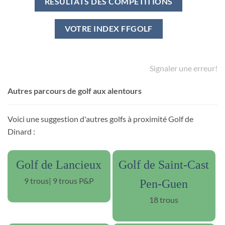
RÉSULTATS DES COMPÉTITIONS
VOTRE INDEX FFGOLF
Signaler une erreur!
Autres parcours de golf aux alentours
Voici une suggestion d'autres golfs à proximité Golf de
Dinard :
Golf de Lancieux
Golf de Saint-Cast
9 trous| 9 trous P&P
Pen-Guen
18 trous