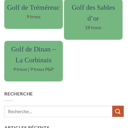
Golf de Tréméreuc
Golf des Sables
9 trous
d’or
18 trous
Golf de Dinan –
La Corbinais
9 trous | 9 trous P&P
RECHERCHE
ARTICLES RÉCENTS