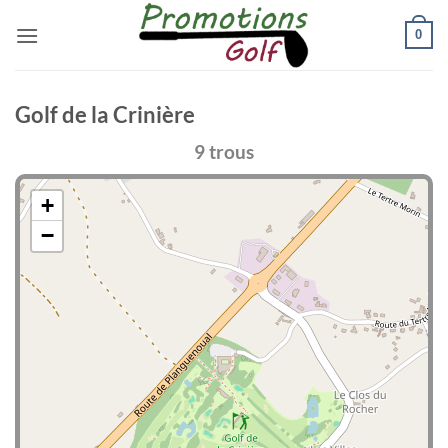
Passer
0
au
contenu
Golf de la Crinière
9 trous
+
−