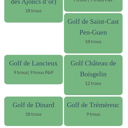
des Ajoncs d’or)
18 trous
Golf de Saint-Cast
Pen-Guen
18 trous
Golf de Lancieux
Golf Château de
9 trous| 9 trous P&P
Boisgelin
12 trous
Golf de Dinard
Golf de Tréméreuc
18 trous
9 trous