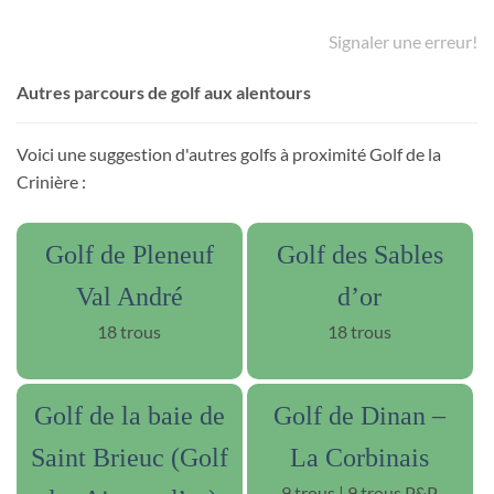
Signaler une erreur!
Autres parcours de golf aux alentours
Voici une suggestion d'autres golfs à proximité Golf de la
Crinière :
Golf de Pleneuf
Golf des Sables
Val André
d’or
18 trous
18 trous
Golf de la baie de
Golf de Dinan –
Saint Brieuc (Golf
La Corbinais
9 trous | 9 trous P&P