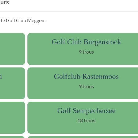
ours
mité Golf Club Meggen :
Golf Club Bürgenstock
9 trous
i
Golfclub Rastenmoos
9 trous
Golf Sempachersee
18 trous