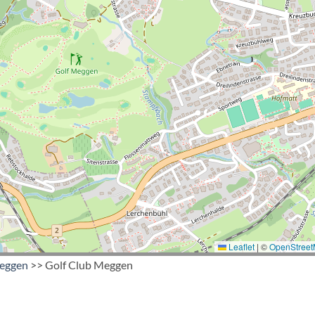
Leaflet
|
©
OpenStree
Meggen
>> Golf Club Meggen