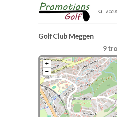
Passer
au
ACCUE
contenu
Golf Club Meggen
9 tr
+
−