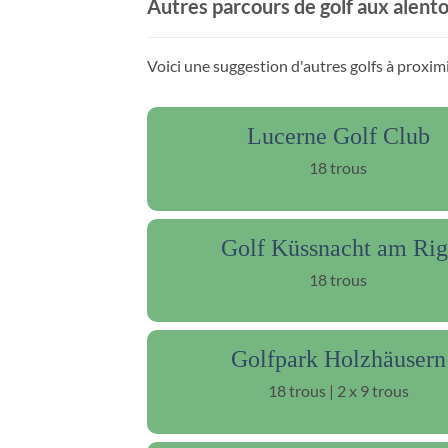
Autres parcours de golf aux alent
Voici une suggestion d'autres golfs à proxi
Lucerne Golf Club
18 trous
Golf Küssnacht am Rig
18 trous
Golfpark Holzhäusern
18 trous | 2 x 9 trous