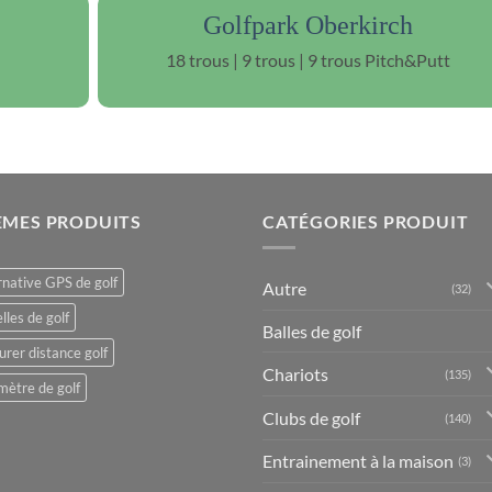
Golfpark Oberkirch
18 trous | 9 trous | 9 trous Pitch&Putt
ÈMES PRODUITS
CATÉGORIES PRODUIT
rnative GPS de golf
Autre
(32)
lles de golf
Balles de golf
rer distance golf
Chariots
(135)
mètre de golf
Clubs de golf
(140)
Entrainement à la maison
(3)