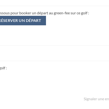
essous pour booker un départ au green-fee sur ce golf :
RÉSERVER UN DÉPART
olf :
Signaler une er