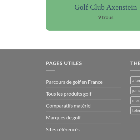
Golf Club Axenstein
9 trous
PAGES UTILES
TH
alte
Parcours de golf en France
jume
Tous les produits golf
mesu
Comparatifs matériel
télé
Marques de golf
Sites référencés