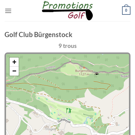
Passer
0
au
contenu
Golf Club Bürgenstock
9 trous
+
−