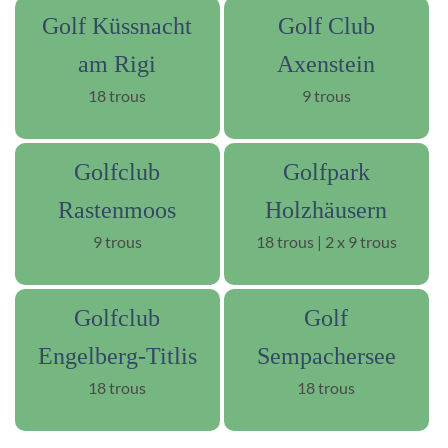
Golf Küssnacht
Golf Club
am Rigi
Axenstein
18 trous
9 trous
Golfclub
Golfpark
Rastenmoos
Holzhäusern
9 trous
18 trous | 2 x 9 trous
Golfclub
Golf
Engelberg-Titlis
Sempachersee
18 trous
18 trous