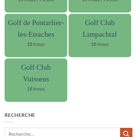
Golf de Pontarlier-
Golf Club
les-Etraches
Limpachtal
18 trous
18 trous
Golf Club
Vuissens
18 trous
RECHERCHE