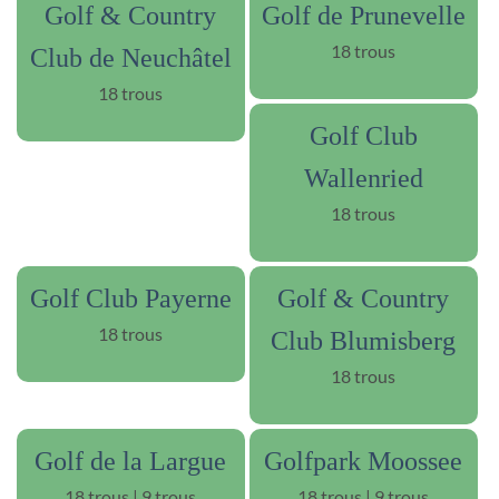
Golf & Country
Golf de Prunevelle
18 trous
Club de Neuchâtel
18 trous
Golf Club
Wallenried
18 trous
Golf Club Payerne
Golf & Country
18 trous
Club Blumisberg
18 trous
Golf de la Largue
Golfpark Moossee
18 trous | 9 trous
18 trous | 9 trous