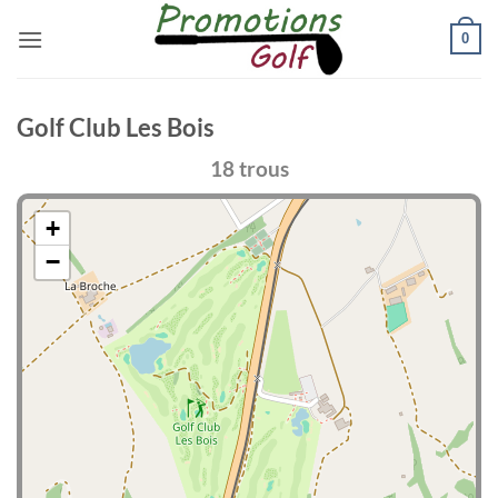
Passer
0
au
contenu
Golf Club Les Bois
18 trous
+
−