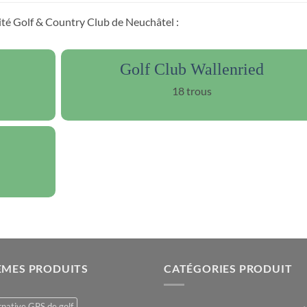
mité Golf & Country Club de Neuchâtel :
Golf Club Wallenried
18 trous
ÈMES PRODUITS
CATÉGORIES PRODUIT
rnative GPS de golf