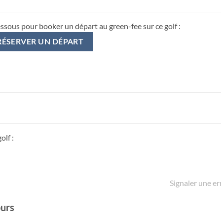
essous pour booker un départ au green-fee sur ce golf :
RÉSERVER UN DÉPART
olf :
Signaler une er
ours