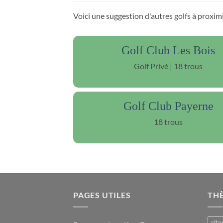
Voici une suggestion d'autres golfs à proxi
Golf Club Les Bois
Golf Privé | 18 trous
Golf Club Payerne
18 trous
PAGES UTILES
TH
alte