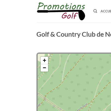
Passer
au
ACCUE
contenu
Golf & Country Club de N
+
−