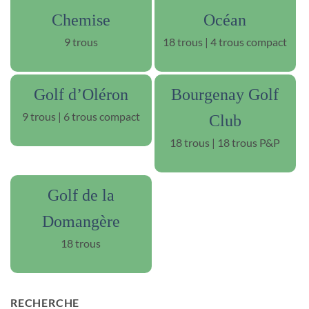
Chemise
Océan
9 trous
18 trous | 4 trous compact
Golf d’Oléron
Bourgenay Golf
9 trous | 6 trous compact
Club
18 trous | 18 trous P&P
Golf de la
Domangère
18 trous
RECHERCHE