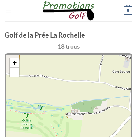
Passer
0
au
contenu
Golf de la Prée La Rochelle
18 trous
+
−