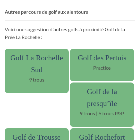
Autres parcours de golf aux alentours
Voici une suggestion d'autres golfs à proximité Golf de la
Prée La Rochelle :
Golf La Rochelle
Golf des Pertuis
Practice
Sud
9 trous
Golf de la
presqu’île
9 trous | 6 trous P&P
Golf de Trousse
Golf Rochefort