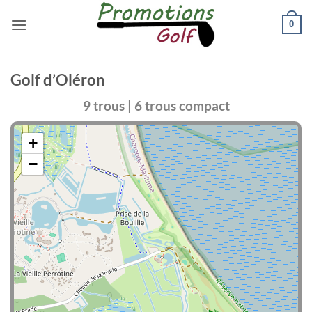
Passer
0
au
contenu
Golf d’Oléron
9 trous | 6 trous compact
+
−