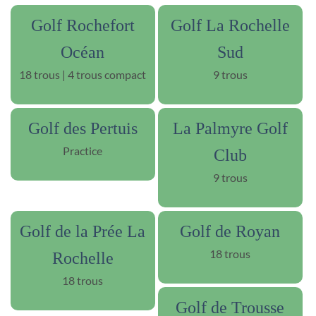
Golf Rochefort
Golf La Rochelle
Océan
Sud
18 trous | 4 trous compact
9 trous
Golf des Pertuis
La Palmyre Golf
Practice
Club
9 trous
Golf de la Prée La
Golf de Royan
18 trous
Rochelle
18 trous
Golf de Trousse