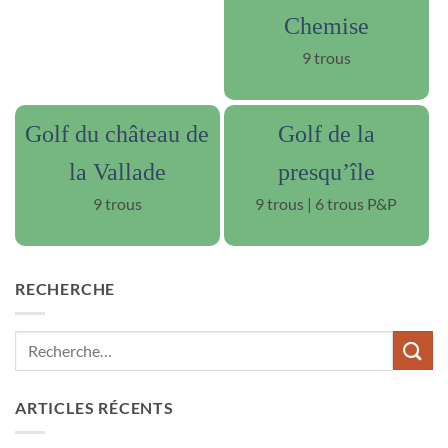
Chemise
9 trous
Golf du château de
Golf de la
la Vallade
presqu’île
9 trous
9 trous | 6 trous P&P
RECHERCHE
ARTICLES RÉCENTS