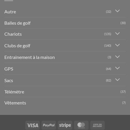
Autre
(32)
Balles de golf
(30)
Chariots
(135)
Clubs de golf
(140)
Entrainement à la maison
(3)
GPS
(64)
Sacs
(82)
Télémètre
(37)
Vêtements
(7)
Visa
PayPal
Stripe
MasterCard
Cash