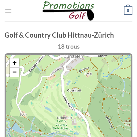
Passer
0
au
contenu
Golf & Country Club Hittnau-Zürich
18 trous
+
−