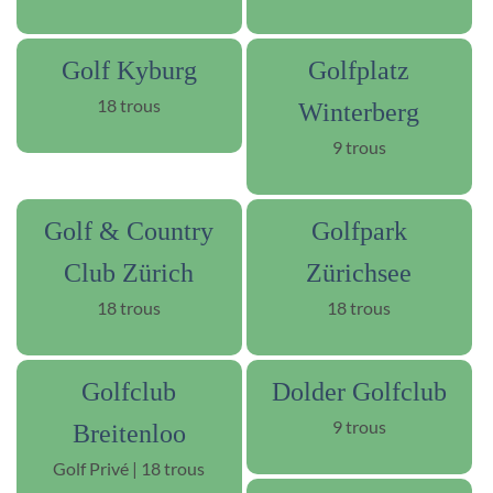
Golf Kyburg
Golfplatz
18 trous
Winterberg
9 trous
Golf & Country
Golfpark
Club Zürich
Zürichsee
18 trous
18 trous
Golfclub
Dolder Golfclub
9 trous
Breitenloo
Golf Privé | 18 trous