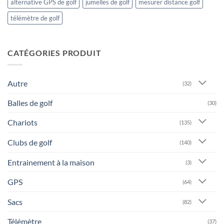
alternative GPS de golf
jumelles de golf
mesurer distance golf
télémètre de golf
CATÉGORIES PRODUIT
Autre
(32)
Balles de golf
(30)
Chariots
(135)
Clubs de golf
(140)
Entrainement à la maison
(3)
GPS
(64)
Sacs
(82)
Télémètre
(37)