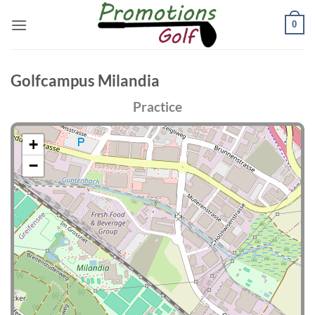
Passer
0
au
contenu
Golfcampus Milandia
Practice
+
−