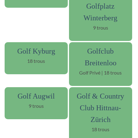
Golfplatz
Winterberg
9 trous
Golf Kyburg
Golfclub
18 trous
Breitenloo
Golf Privé | 18 trous
Golf Augwil
Golf & Country
9 trous
Club Hittnau-
Zürich
18 trous