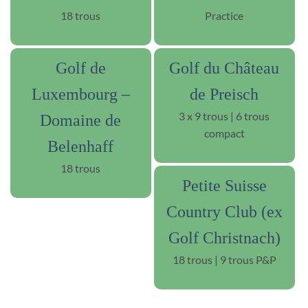
18 trous
Practice
Golf de
Golf du Château
Luxembourg –
de Preisch
3 x 9 trous | 6 trous
Domaine de
compact
Belenhaff
18 trous
Petite Suisse
Country Club (ex
Golf Christnach)
18 trous | 9 trous P&P