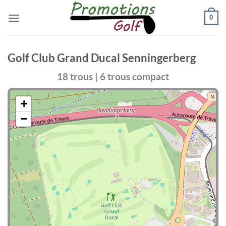
Passer
0
au
contenu
Golf Club Grand Ducal Senningerberg
18 trous | 6 trous compact
+
−