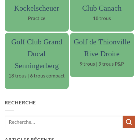
Kockelscheuer
Club Canach
Practice
18 trous
Golf Club Grand
Golf de Thionville
Ducal
Rive Droite
9 trous | 9 trous P&P
Senningerberg
18 trous | 6 trous compact
RECHERCHE
ARTICLES RÉCENTS