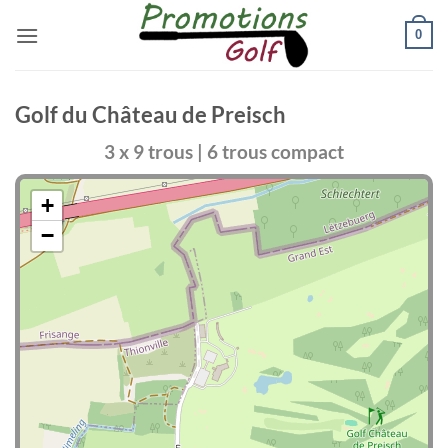
Passer
0
au
contenu
Golf du Château de Preisch
3 x 9 trous | 6 trous compact
+
−