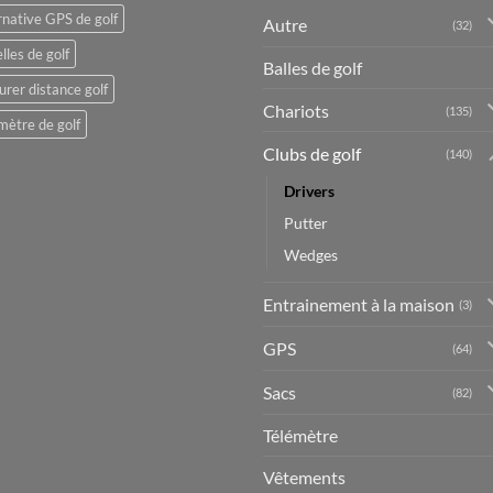
rnative GPS de golf
Autre
(32)
lles de golf
Balles de golf
rer distance golf
Chariots
(135)
mètre de golf
Clubs de golf
(140)
Drivers
Putter
Wedges
Entrainement à la maison
(3)
GPS
(64)
Sacs
(82)
Télémètre
Vêtements