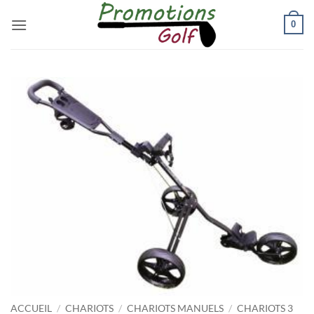
Passer
0
au
contenu
ACCUEIL
/
CHARIOTS
/
CHARIOTS MANUELS
/
CHARIOTS 3