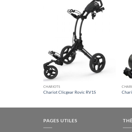
CHARIOTS
CHAR
tofold Plus
Chariot Clicgear Rovic RV1S
Chari
PAGES UTILES
TH