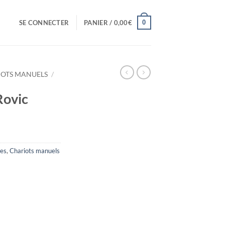
0
SE CONNECTER
PANIER /
0,00
€
IOTS MANUELS
/
Rovic
ues
,
Chariots manuels