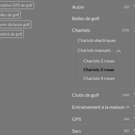
rnative GPS de golf
Autre
(32)
lles de golf
Balles de golf
rer distance golf
Chariots
(135)
mètre de golf
Chariots électriques
Chariots manuels
Chariots 2 roues
Chariots 3 roues
Chariots 4 roues
Clubs de golf
(140)
Entrainement à la maison
(3)
GPS
(64)
Sacs
(82)