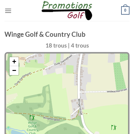
Passer
0
au
contenu
Winge Golf & Country Club
18 trous | 4 trous
+
−