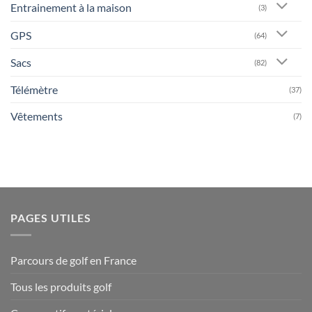
Entrainement à la maison
(3)
GPS
(64)
Sacs
(82)
Télémètre
(37)
Vêtements
(7)
PAGES UTILES
Parcours de golf en France
Tous les produits golf