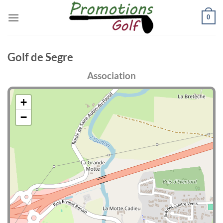
Passer
0
au
contenu
Golf de Segre
Association
+
−