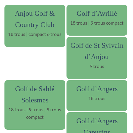
Anjou Golf &
Golf d’Avrillé
18 trous | 9 trous compact
Country Club
18 trous | compact 6 trous
Golf de St Sylvain
d’Anjou
9 trous
Golf de Sablé
Golf d’Angers
18 trous
Solesmes
18 trous | 9 trous | 9 trous
compact
Golf d’Angers
Capucins