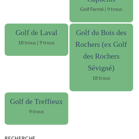
Golf Fermé | 9 trous
Golf de Laval
Golf du Bois des
18 trous | 9 trous
Rochers (ex Golf
des Rochers
Sévigné)
18 trous
Golf de Treffieux
9 trous
RECHERCHE