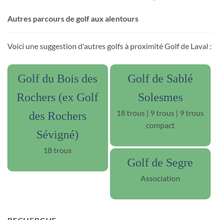
Autres parcours de golf aux alentours
Voici une suggestion d'autres golfs à proximité Golf de Laval :
Golf du Bois des
Golf de Sablé
Rochers (ex Golf
Solesmes
18 trous | 9 trous | 9 trous
des Rochers
compact
Sévigné)
18 trous
Golf de Segre
Association