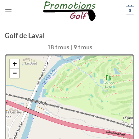
Passer
0
au
contenu
Golf de Laval
18 trous | 9 trous
+
−