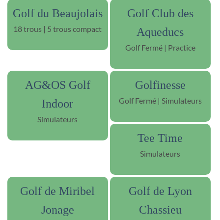
Golf du Beaujolais
Golf Club des
18 trous | 5 trous compact
Aqueducs
Golf Fermé | Practice
AG&OS Golf
Golfinesse
Golf Fermé | Simulateurs
Indoor
Simulateurs
Tee Time
Simulateurs
Golf de Miribel
Golf de Lyon
Jonage
Chassieu