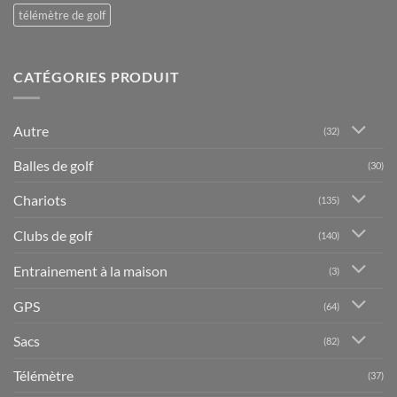
télémètre de golf
CATÉGORIES PRODUIT
Autre
(32)
Balles de golf
(30)
Chariots
(135)
Clubs de golf
(140)
Entrainement à la maison
(3)
GPS
(64)
Sacs
(82)
Télémètre
(37)