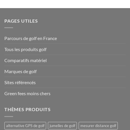
PAGES UTILES
Parcours de golf en France
Tous les produits golf
Comparatifs matériel
Marques de golf
Sites référencés
Green fees moins chers
THÈMES PRODUITS
alternative GPS de golf
jumelles de golf
mesurer distance golf