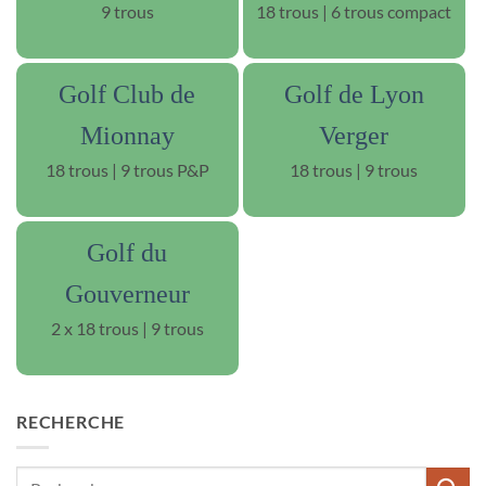
9 trous
18 trous | 6 trous compact
Golf Club de
Golf de Lyon
Mionnay
Verger
18 trous | 9 trous P&P
18 trous | 9 trous
Golf du
Gouverneur
2 x 18 trous | 9 trous
RECHERCHE