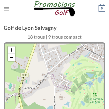
Passer
0
au
contenu
Golf de Lyon Salvagny
18 trous | 9 trous compact
+
−