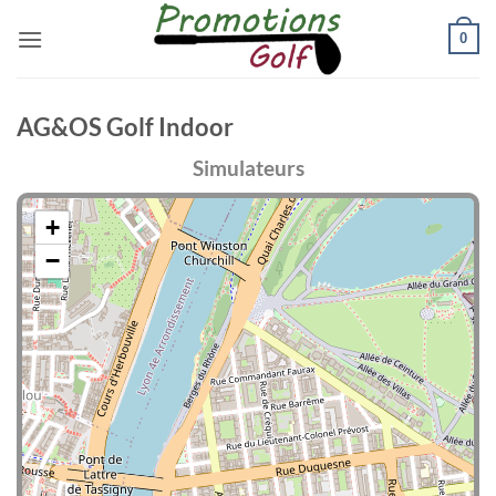
Passer
0
au
contenu
AG&OS Golf Indoor
Simulateurs
+
−