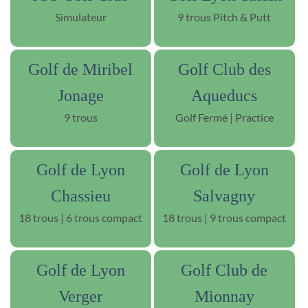
Simulateur
9 trous Pitch & Putt
Golf de Miribel
Golf Club des
Jonage
Aqueducs
9 trous
Golf Fermé | Practice
Golf de Lyon
Golf de Lyon
Chassieu
Salvagny
18 trous | 6 trous compact
18 trous | 9 trous compact
Golf de Lyon
Golf Club de
Verger
Mionnay