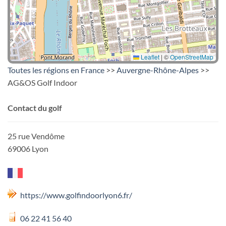
Leaflet
|
©
OpenStreetMap
Toutes les régions en France
>>
Auvergne-Rhône-Alpes
>>
AG&OS Golf Indoor
Contact du golf
25 rue Vendôme
69006 Lyon
https://www.golfindoorlyon6.fr/
06 22 41 56 40