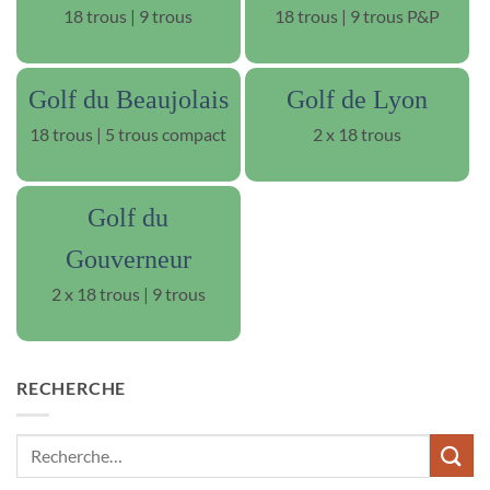
18 trous | 9 trous
18 trous | 9 trous P&P
Golf du Beaujolais
Golf de Lyon
18 trous | 5 trous compact
2 x 18 trous
Golf du
Gouverneur
2 x 18 trous | 9 trous
RECHERCHE