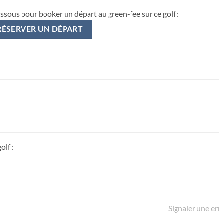
essous pour booker un départ au green-fee sur ce golf :
RÉSERVER UN DÉPART
olf :
Signaler une er