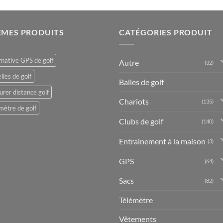
ÈMES PRODUITS
CATÉGORIES PRODUIT
rnative GPS de golf
Autre
(32)
lles de golf
Balles de golf
rer distance golf
Chariots
(135)
mètre de golf
Clubs de golf
(140)
Entrainement à la maison
(3)
GPS
(64)
Sacs
(82)
Télémètre
Vêtements