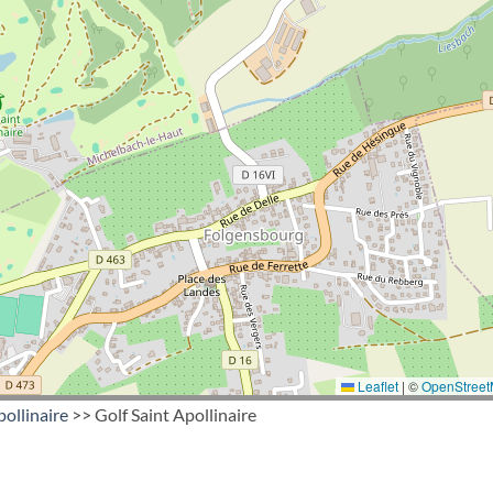
Leaflet
|
©
OpenStree
pollinaire
>> Golf Saint Apollinaire