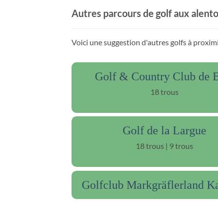
Autres parcours de golf aux alent
Voici une suggestion d'autres golfs à proximi
Golf & Country Club de 
18 trous
Golf de la Largue
18 trous | 9 trous
Golfclub Markgräflerland K