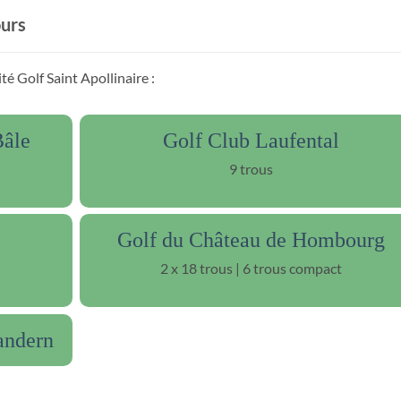
ours
té Golf Saint Apollinaire :
Bâle
Golf Club Laufental
9 trous
Golf du Château de Hombourg
2 x 18 trous | 6 trous compact
andern