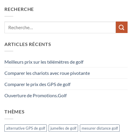
RECHERCHE
ARTICLES RÉCENTS
Meilleurs prix sur les télémètres de golf
Comparer les chariots avec roue pivotante
Comparer le prix des GPS de golf
Ouverture de Promotions.Golf
THÈMES
alternative GPS de golf
jumelles de golf
mesurer distance golf