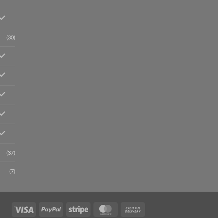
(30)
(37)
(7)
Visa
PayPal
Stripe
MasterCard
Cash