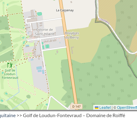
Leaflet
|
©
OpenStree
uitaine
>> Golf de Loudun-Fontevraud – Domaine de Roiffé