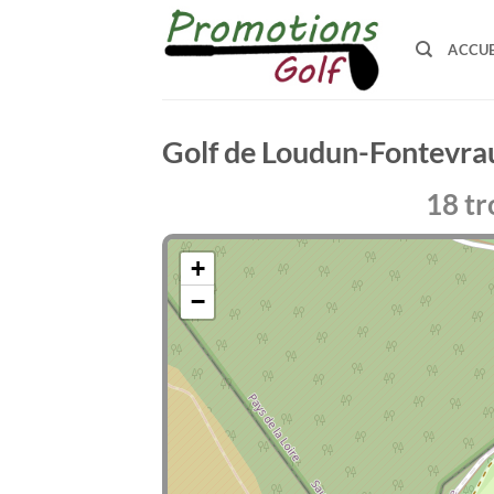
Passer
au
ACCUE
contenu
Golf de Loudun-Fontevra
18 tr
+
−