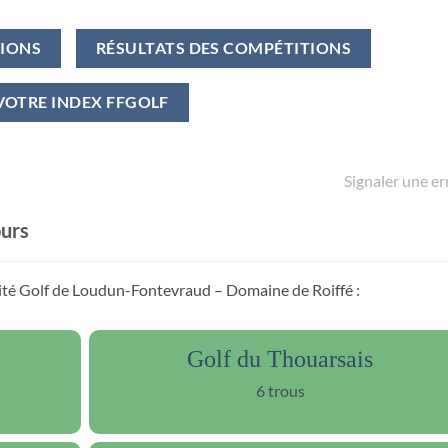
TIONS
RÉSULTATS DES COMPÉTITIONS
VOTRE INDEX FFGOLF
Signaler une er
ours
mité Golf de Loudun-Fontevraud – Domaine de Roiffé :
Golf du Thouarsais
6 trous