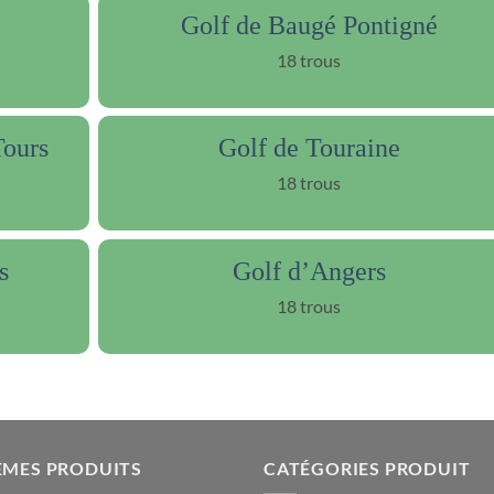
Golf de Baugé Pontigné
18 trous
Tours
Golf de Touraine
18 trous
s
Golf d’Angers
18 trous
ÈMES PRODUITS
CATÉGORIES PRODUIT