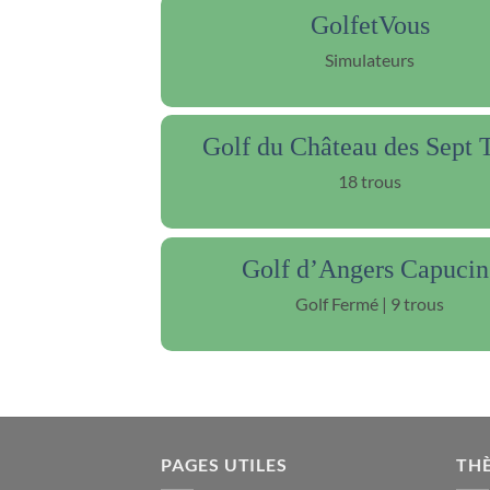
GolfetVous
Simulateurs
Golf du Château des Sept 
18 trous
Golf d’Angers Capucin
Golf Fermé | 9 trous
PAGES UTILES
TH