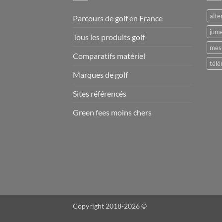
alte
Parcours de golf en France
jume
Tous les produits golf
mesu
Comparatifs matériel
télé
Marques de golf
Sites référencés
Green fees moins chers
Copyright 2018-2026 ©