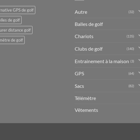
rnative GPS de golf
Autre
(32)
lles de golf
Balles de golf
rer distance golf
Chariots
(135)
mètre de golf
Clubs de golf
(140)
Entrainement à la maison
(3)
GPS
(64)
Sacs
(82)
Télémètre
Vêtements