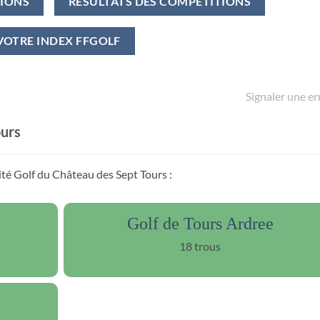
TIONS
RÉSULTATS DES COMPÉTITIONS
VOTRE INDEX FFGOLF
Signaler une er
ours
ité Golf du Château des Sept Tours :
Golf de Tours Ardree
18 trous