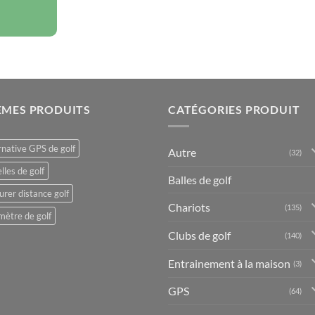
ÈMES PRODUITS
CATÉGORIES PRODUIT
rnative GPS de golf
Autre
(32)
lles de golf
Balles de golf
rer distance golf
Chariots
(135)
mètre de golf
Clubs de golf
(140)
Entrainement à la maison
(3)
GPS
(64)