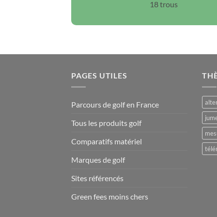
18 trous
PAGES UTILES
TH
alte
Parcours de golf en France
jume
Tous les produits golf
mesu
Comparatifs matériel
télé
Marques de golf
Sites référencés
Green fees moins chers