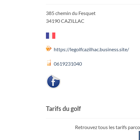
385 chemin du Fesquet
34190 CAZILLAC
https://legolfcazilhac.business.site/
0619231040
Tarifs du golf
Retrouvez tous les tarifs parco