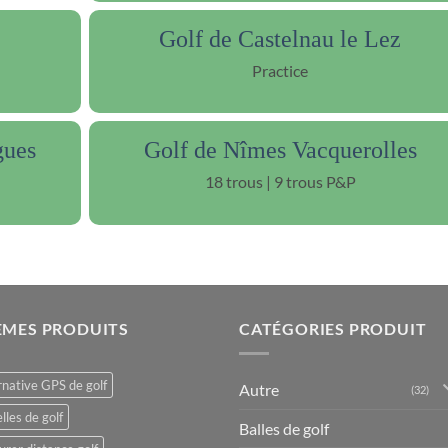
Golf de Castelnau le Lez
Practice
gues
Golf de Nîmes Vacquerolles
18 trous | 9 trous P&P
ÈMES PRODUITS
CATÉGORIES PRODUIT
rnative GPS de golf
Autre
(32)
lles de golf
Balles de golf