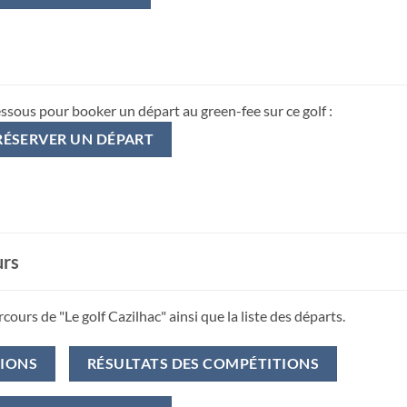
essous pour booker un départ au green-fee sur ce golf :
RÉSERVER UN DÉPART
urs
cours de "Le golf Cazilhac" ainsi que la liste des départs.
TIONS
RÉSULTATS DES COMPÉTITIONS