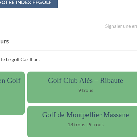
VOTRE INDEX FFGOLF
Signaler une er
ours
té Le golf Cazilhac :
en Golf
Golf Club Alès – Ribaute
9 trous
Golf de Montpellier Massane
18 trous | 9 trous