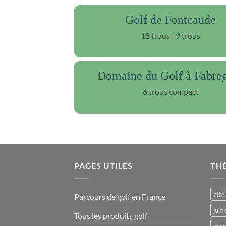
Golf de Fontcaude
18 trous | 9 trous
Domaine du Golf à Fabre
6 trous compact
PAGES UTILES
TH
alte
Parcours de golf en France
jume
Tous les produits golf